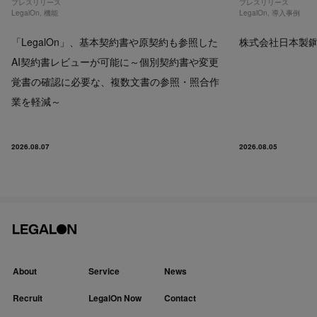
プレスリリース
プレスリリース
LegalOn
,
機能
LegalOn
,
導入事例
「LegalOn」、基本契約書や原契約も参照した
株式会社日本製鋼所
AI契約書レビューが可能に～個別契約書や変更
覚書の確認に必要な、複数文書の参照・照合作
業を軽減～
2026.08.07
2026.08.05
About
Service
News
Recruit
LegalOn Now
Contact