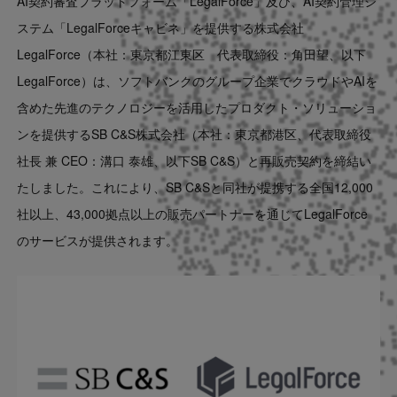
AI契約審査プラットフォーム「LegalForce」及び、AI契約管理シ
Contact
ステム「LegalForceキャビネ」を提供する株式会社
LegalForce（本社：東京都江東区 代表取締役：角田望、以下
US website
LegalForce）は、ソフトバンクのグループ企業でクラウドやAIを
含めた先進のテクノロジーを活用したプロダクト・ソリューショ
ンを提供するSB C&S株式会社（本社：東京都港区、代表取締役
社長 兼 CEO：溝口 泰雄、以下SB C&S）と再販売契約を締結い
たしました。これにより、SB C&Sと同社が提携する全国12,000
社以上、43,000拠点以上の販売パートナーを通じてLegalForce
のサービスが提供されます。