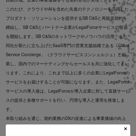
このたび、クラウドやAIを含めた先進のテクノロジーを活用した
プロダクト・ソリューションを提供するSB C&Sと再販売契約を
締結し、SB C&Sとパートナー企業がLegalForceサービスの提供
を開始します。SB C&Sのネットワークやノウハウの活用、また
同社が新たに立ち上げたSaaS専門の営業支援組織である「Cloud
Service Concierge」（クラウドサービスコンシェルジュ）と協
業し、国内でのマーケティングからセールスを共に強化してまい
ります。これにより、これまで以上に多くの企業にLegalForceの
サービスをお届けすることが可能になります。また、LegalForce
サービスの導入後は、LegalForceが導入企業に対して直接サービ
スの提供と各種サポートを行い、円滑な導入と運用を推進しま
す。
本取り組みを通じ、契約業務のDXの促進による事業価値の向上
に取り組む企業を支援してまいります。