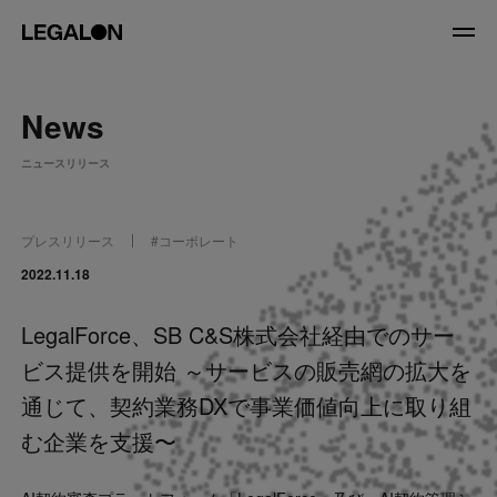
JP
/
EN
News
About
ニュースリリース
私たちについて
会社情報
役員紹介
プレスリリース
#
コーポレート
Service
2022.11.18
LegalForce、SB C&S株式会社経由でのサー
News
ビス提供を開始 ～サービスの販売網の拡大を
Recruit
通じて、契約業務DXで事業価値向上に取り組
む企業を支援〜
LegalOn Now