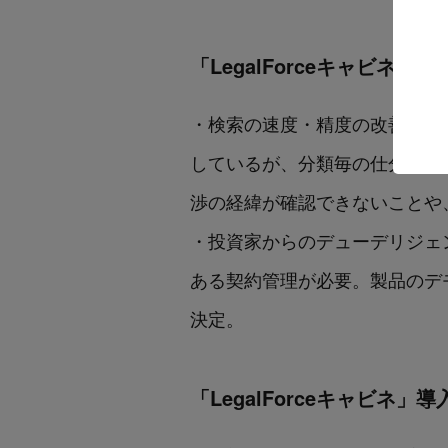
「LegalForceキャビネ」
・検索の速度・精度の改善及び期
しているが、分類毎の仕分けが
渉の経緯が確認できないことや
・投資家からのデューデリジェ
ある契約管理が必要。製品のデ
決定。
「LegalForceキャビネ」