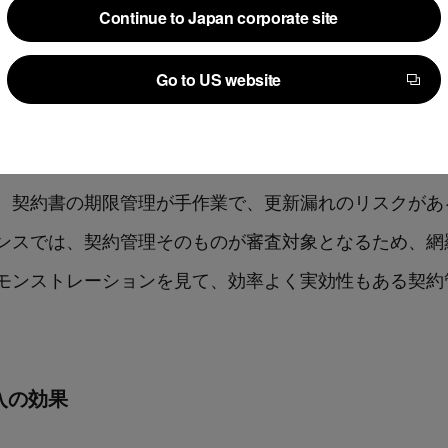
Continue to Japan corporate site
Continue to Japan corporate site
導入理由
Go to US website
Go to US website
限を管理するために「LegalForceキャビネ」を導
されておらず、検索性に課題。さらに契約の交渉記録が
、契約書の期限管理が手作業で、更新漏れのリスクがあ
ンスでは、契約管理そのものが審査対象となるため、網
モンストレーションを見て、効率よく実効性もある契約
導入の効果