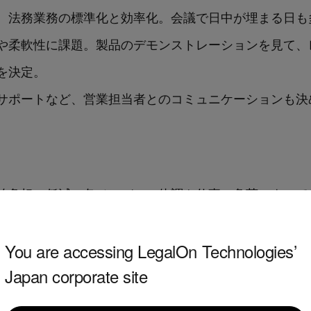
入理由は、法務業務の標準化と効率化。会議で日中が埋まる
や柔軟性に課題。製品のデモンストレーションを見て、
を決定。
サポートなど、営業担当者とのコミュニケーションも決
的負担の低減。各メンバーの体調や仕事の負荷によって
できる安心感。
」を活用し、業務効率が向上。新規の商品・サービスを扱う
You are accessing LegalOn Technologies’
Japan corporate site
に作業時間を短縮。さらに自社の様々な立場に応じたひ
感。