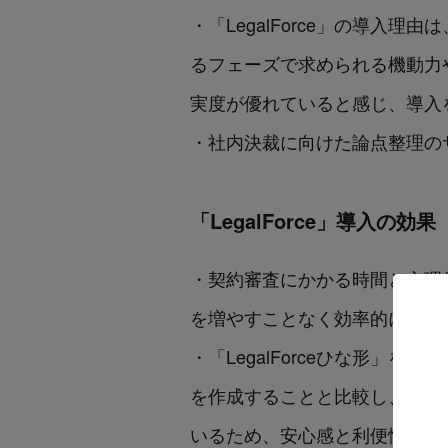
・「LegalForce」の導
るフェーズで求められる機動力
実度が優れていると感じ、導入
・社内決裁に向けた論点整理の
「LegalForce」導入の効果
・契約審査にかかる時間と心理
を増やすことなく効率的に摘出
・「LegalForceひな形
を作成することと比較し、大幅
いるため、安心感と利便性を実