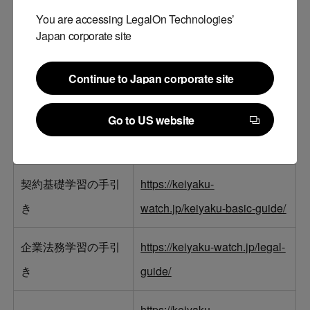
You are accessing LegalOn Technologies’
Japan corporate site
■契約ウォッチで公開している学習コンテンツ一例
Continue to Japan corporate site
Continue to Japan corporate site
Go to US website
https://keiyaku-
動画学習講座
Go to US website
watch.jp/videos/
契約基礎学習の手引
https://keiyaku-
き
watch.jp/keiyaku-basic-guide/
企業法務学習の手引
https://keiyaku-watch.jp/legal-
き
guide/
https://keiyaku-