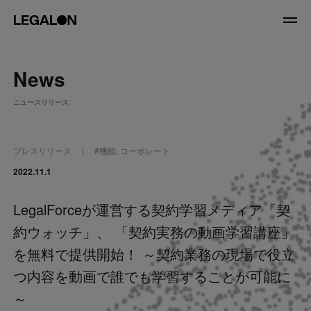
JP
/
EN
News
About
ニュースリリース
私たちについて
会社情報
役員紹介
プレスリリース
#
機能
,
コーポレート
Service
2022.11.1
LegalForceが運営する契約学習メディア「契
News
約ウォッチ」、 「契約実務の動画学習講座」
Recruit
を無料で提供開始！ ～契約業務の現場で役立
つ内容を動画で誰でも学習することが可能に
LegalOn Now
～