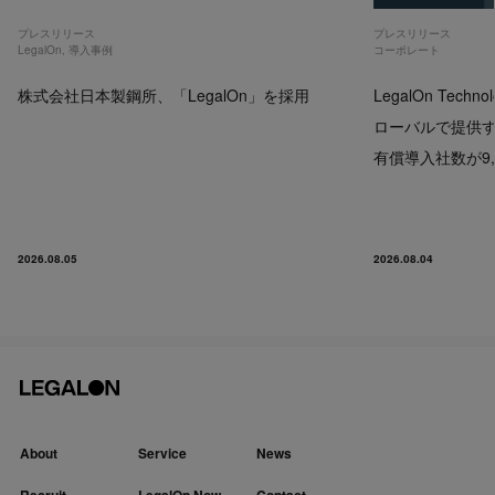
プレスリリース
プレスリリース
LegalOn
,
導入事例
コーポレート
株式会社日本製鋼所、「LegalOn」を採用
LegalOn Techno
ローバルで提供するP
有償導入社数が9,
2026.08.05
2026.08.04
About
Service
News
Recruit
LegalOn Now
Contact