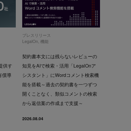
プレスリリース
LegalOn
,
機能
契約書本文には残らないレビューの
で提供す
知見をAIで検索・活用「LegalOnア
の有償導
シスタント」にWordコメント検索機
能を搭載～過去の契約書を一つずつ
開くことなく、類似コメントの検索
から返信案の作成まで支援～
2026.08.04