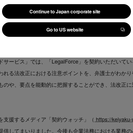
Continue to Japan corporate site
ますが、企業法務担当者は法改正に合わせて、締結済み
Continue to Japan corporate site
ます。昨今、法務の役割が拡大していく中で、法改正の
Go to US website
業法務担当者にとって膨大な労力がかかる作業です。
Go to US website
サービス」では、「LegalForce」を契約いただい
われる法改正における注意ポイントを、弁護士がわかり
ものや、要点を能動的に把握することができ、法改正に
を支援するメディア「契約ウォッチ」（
https://keiyaku-
提供してまいりました。今後も企業法務における業務の