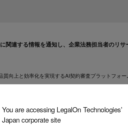
ら法改正に関連する情報を通知し、企業法務担当者のリ
審査の品質向上と効率化を実現するAI契約審査プラットフォ
用いただいている企業法務担当向けに法改正の決定や施行日
ドサービス」を開始しました。「LegalForce」の
You are accessing LegalOn Technologies’
リマインドサービス」では新たに法改正前の施行日など
Japan corporate site
ます。