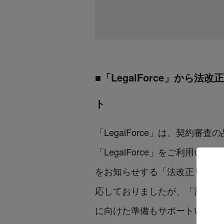
■「LegalForce」か
ト
「LegalForce」は、契約
「LegalForce」をご利
をお知らせする「法改正リマイン
応しておりましたが、「法改正
に向けた準備もサポートいたし