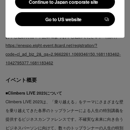
Continue to Japan corporate site
株式会社LegalOn Technologies 執行役員 法務開
Continue to Japan corporate site
発責任者/弁護士 奥村 友宏
Go to US website
Go to US website
お申し込み方法：下記URLよりお申し込みください。（無料）
https://enexpo.eight-event.8card.net/registration/?
code=cl_ad_biz_2&_ga=2.9662261.1069346150.1681183462-
1042795377.1681183462
イベント概要
■Climbers LIVE 2023について
Climbers LIVE 2023は、「乗り越える」をテーマにさまざまな壁
を乗り越えてきた各界のトップランナーによる人生の特別講義を
提供するビジネスカンファレンスです。不確実な未来に向き合う
ビジネスパーソンに向けて、数々のトップランナーの人生の特別