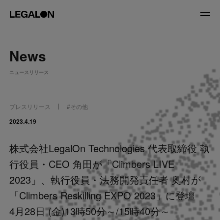
JP
/
EN
News
About
ニュースリリース
私たちについて
会社情報
役員紹介
プレスリリース
#
その他
Service
2023.4.19
株式会社LegalOn Technologies 代表取締役 執
News
行役員・CEO 角田が「Climbers LIVE
Recruit
2023」、執行役員・法務開発責任者 奥村が
「Climbers Reskilling EXPO 2023」に登壇
LegalOn Now
4月28日 (金)13時50分～/15時40分～