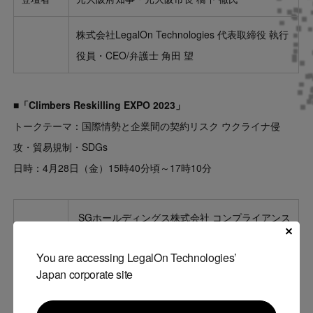
株式会社LegalOn Technologies 代表取締役 執行
役員・CEO/弁護士 角田 望
■「Climbers Reskilling EXPO 2023」
トークテーマ：国際情勢と企業間の契約リスク ウクライナ侵
攻・貿易規制・SDGs
日時：4月28日（金）15時40分頃～17時10分
SGホールディングス株式会社 コンプライアンス
登壇者
統括部担当部長 佐々木毅尚氏
You are accessing LegalOn Technologies’
Japan corporate site
スパイダープラス株式会社 執行役員法務責任者
兼 海外事業責任者/弁護士 高橋 俊輔氏