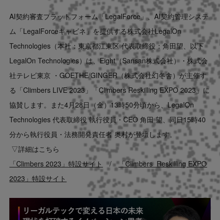
Contact
AI契約審査プラットフォーム「LegalForce」、AI契約管理システ
ム「LegalForceキャビネ」を提供する株式会社LegalOn
US website
Technologies（本社：東京都江東区
代表取締役：角田望、以下
LegalOn Technologies）は、Eight（Sansan株式会社）・株式会
社テレビ東京 ・GOETHE/GINGER（株式会社幻冬舎）が主催す
る「Climbers LIVE 2023」「Climbers
Reskilling EXPO 2023
」に
協賛します。また4月28日（金）13時50分頃から、LegalOn
Technologies
代表取締役 執行役員・CEO 角田 望、同日15時40
分から執行役員・法務開発責任者 奥村が登壇します。
▽詳細はこちら
「Climbers 2023」特設サイト
/
「Climbers Reskilling EXPO
2023」特設サイト