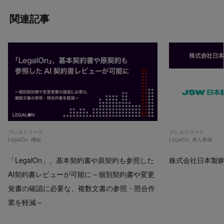
関連記事
プレスリリース
プレスリリース
LegalOn
,
機能
LegalOn
,
導入事例
「LegalOn」、基本契約書や原契約も参照した
株式会社日本製鋼所
AI契約書レビューが可能に～個別契約書や変更
覚書の確認に必要な、複数文書の参照・照合作
業を軽減～