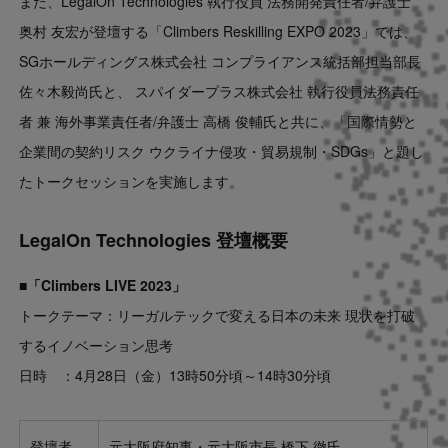
また、LegalOn Technologies 執行役員 法務開発責任者/弁護士
奥村 友宏が登壇する「Climbers Reskilling EXPO 2023」では、
SGホールディングス株式会社 コンプライアンス統括部担当部長
佐々木毅尚氏と、 スパイダープラス株式会社 執行役員法務責任
者 兼 海外事業責任者/弁護士 高橋 俊輔氏と共に、「国際情勢と
企業間の契約リスク ウクライナ侵攻・貿易規制・SDGs」と題し
たトークセッションを実施します。
LegalOn Technologies 登壇概要
■「Climbers LIVE 2023」
トークテーマ：リーガルテックで変える日本の未来 現状を打破
するイノベーション思考
日時 ：4月28日（金）13時50分頃～14時30分頃
登壇者
元大阪府知事・元大阪市長 橋下 徹氏