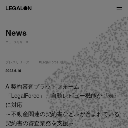
JP
/
EN
News
About
ニュースリリース
私たちについて
会社情報
役員紹介
プレスリリース
#
LegalForce
,
機能
Service
2023.6.16
AI契約審査プラットフォーム
News
「LegalForce」、自動レビュー機能が『表』
Recruit
に対応
～不動産関連の契約書など表が含まれている
LegalOn Now
契約書の審査業務を支援～