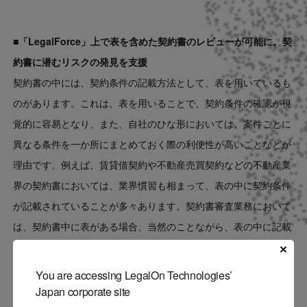
■「LegalForce」上で表を含めた契約書のレビューが可能に。契
約書に潜むリスクの発見を支援
契約書の中には、契約条件の記載方法として、表を用いているも
のがあります。これは、表を用いることで、契約条件の確認が視
覚的に容易となり、また、自社のひな形においては、案件ごとに
異なる条件を一か所にまとめておく際の利便性が高いことなどが
理由です。例えば、賃貸借契約や不動産売買契約などの不動産業
界の契約書においては、業界慣習も相まって、表の中に契約条件
が記載されていることが多々あります。契約書審査業務において
は、契約書中に表がある場合、当然のことながら、表の中に記載
されている契約条件もレビューの対象となります。今回、
「LegalForce」では、表内に記載されている内容も考慮して自動
You are accessing LegalOn Technologies’
レビューを実施することができ、表が含まれた契約書において
Japan corporate site