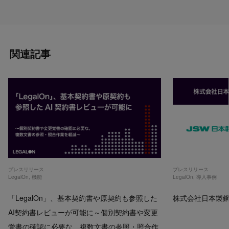
関連記事
プレスリリース
プレスリリース
LegalOn
,
機能
LegalOn
,
導入事例
「LegalOn」、基本契約書や原契約も参照した
株式会社日本製鋼所
AI契約書レビューが可能に～個別契約書や変更
覚書の確認に必要な、複数文書の参照・照合作