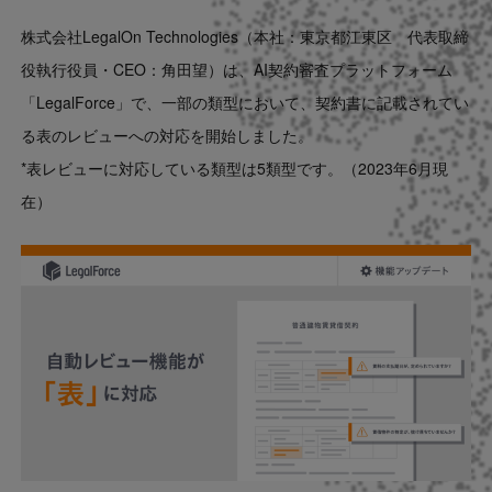
Contact
株式会社LegalOn Technologies（本社：東京都江東区 代表取締
役執行役員・CEO：角田望）は、AI契約審査プラットフォーム
US website
「LegalForce」で、一部の類型において、契約書に記載されてい
る表のレビューへの対応を開始しました。
*表レビューに対応している類型は5類型です。（2023年6月現
在）