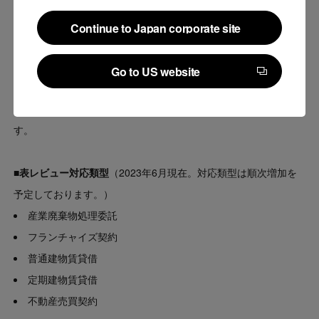
も、効率的な審査業務が可能になります。
Continue to Japan corporate site
LegalOn Technologiesでは、今後も弁護士の法務知見と最新のテ
Continue to Japan corporate site
クノロジーを組み合わせ、企業や法律事務所などの契約審査業務
Go to US website
の品質向上、効率化を支援するとともに、法務業務における課題
Go to US website
を解決するためのソリューションの開発、提供を行ってまいりま
す。
■表レビュー対応類型
（2023年6月現在。対応類型は順次増加を
予定しております。）
産業廃棄物処理委託
フランチャイズ契約
普通建物賃貸借
定期建物賃貸借
不動産売買契約