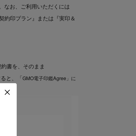
。なお、ご利用いただくには
の『契約印プラン』または『実印＆
る契約書を、そのまま
クすると、「
GMO
電子印鑑
Agree
」に