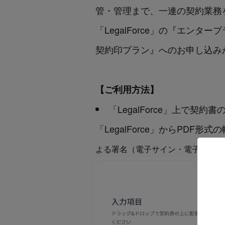
管・管理まで、一連の契約業務
「LegalForce」の『エン
契約印プラン』へのお申し込み
【ご利用方法】
「LegalForce」上で
「LegalForce」からPDF
よる署名（電子サイン・電子署名）