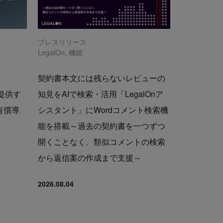
プレスリリース
LegalOn
,
機能
契約書本文には残らないレビューの
で提供す
知見をAIで検索・活用「LegalOnア
の有償導
シスタント」にWordコメント検索機
能を搭載～過去の契約書を一つずつ
開くことなく、類似コメントの検索
から返信案の作成まで支援～
2026.08.04