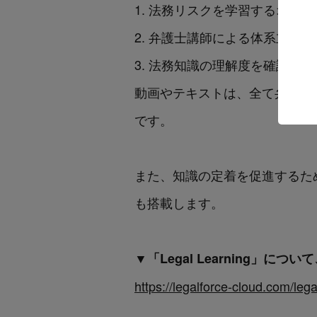
法務リスクを学習するオリジ
弁護士講師による体系立った
法務知識の理解度を確認でき
動画やテキストは、全て弁護士
です。
また、知識の定着を促進するた
も搭載します。
▼「Legal Learning」
https://legalforce-cloud.com/lega