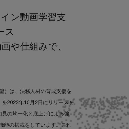
オンライン動画学習支
リース
動画や仕組みで、
：角田望）は、法務人材の育成支援を
）を2023年10月2日にリリースを
法務知見の均一化と底上げによる強
機能の搭載をしています。これ