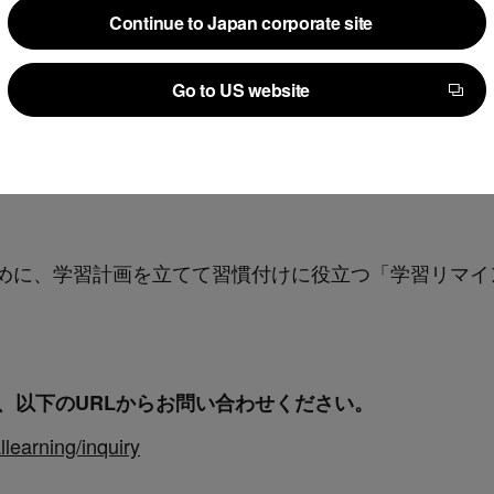
ナルドラマ
Continue to Japan corporate site
Continue to Japan corporate site
動画コンテンツ
Go to US website
るテスト
Go to US website
が作成し、監修しているため、学習する法務担当者は信
めに、学習計画を立てて習慣付けに役立つ「学習リマイ
について、以下のURLからお問い合わせください。
llearning/inquiry