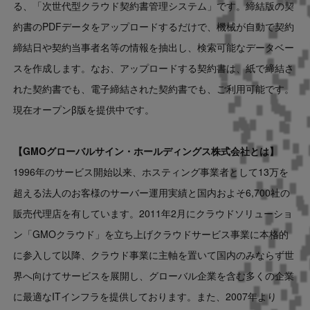
る、「次世代型クラウド契約書管理システム」です。締結版の契
約書のPDFデータをアップロードするだけで、機械が自動で契約
締結日や契約当事者名等の情報を抽出し、検索可能なデータベー
スを作成します。なお、アップロードする契約書は、紙で締結さ
れた契約書でも、電子締結された契約書でも、ご利用可能です。
現在オープンβ版を提供中です。
【
GMO
グローバルサイン・ホールディングス
株式会社とは】
1996年のサービス開始以来、ホスティング事業者として13万を
超える法人のお客様のサーバー運用実績と国内およそ6,700社の
販売代理店を有しています。2011年2月にクラウドソリューショ
ン「GMOクラウド」を立ち上げクラウドサービス事業に本格的
に参入して以降、クラウド事業に主軸を置いて国内のみならず世
界へ向けてサービスを展開し、グローバル企業を含む多くの企業
に最適なITインフラを提供しております。また、2007年より