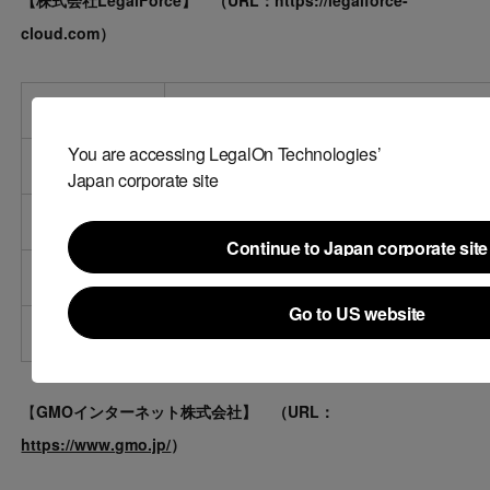
cloud.com
）
会社名
株式会社LegalForce
You are accessing LegalOn Technologies’
所在地
東京都千代田区内幸町１丁目１−６ NTT日比
Japan corporate site
代表者
代表取締役CEO角田 望
Continue to Japan corporate site
事業内容
法律業務に関するソフトウェアの研究・開発
Continue to Japan corporate site
Go to US website
資本金
15.1億円（資本準備金等含む。）※2020年4
Go to US website
【
GMO
インターネット株式会社】 （
URL
：
https://www.gmo.jp/
）