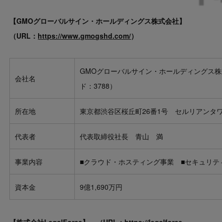
【
GMO
グローバルサイン・ホールディングス
株式会社】
（
URL
：
https://www.gmo
gshd
.com/
）
GMOグローバルサイン・ホールディングス株
会社名
ド：3788）
所在地
東京都渋谷区桜丘町26番1号 セルリアンタ
代表者
代表取締役社長 青山 満
事業内容
■クラウド・ホスティング事業 ■セキュリテ
資本金
9億1,690万円
【
株式会社LegalForce
】
（
URL
：
https://legalforce-