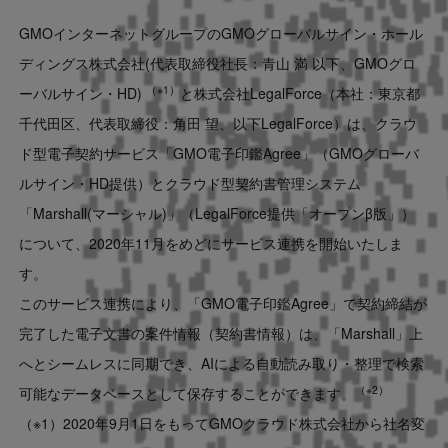
Contact
GMOインターネットグループのGMOグローバルサイン・ホール
ディングス株式会社(代表取締役社長：青山 満 以下、GMOグロ
US website
（※1）
ーバルサイン・HD)
と株式会社LegalForce（本社：東京都
千代田区、代表取締役：角田 望、以下LegalForce）は、クラウ
ド型電子契約サービス「GMO電子印鑑Agree」（GMOグローバ
ルサイン・HD提供）とクラウド型契約書管理システム
「Marshall(マーシャル)」（LegalForce提供「オープンβ版」）
について、2020年11月をめどにサービス連携を開始いたしま
す。
このサービス連携により、「GMO電子印鑑Agree」で契約締結が
完了した電子文書の案件情報（契約書情報）は、「Marshall」上
へとシームレスに同期でき、AIによる自動読み取り・整理で検索
（※2）
可能なデータベースとして保存することができます。
（※1）2020年9月1日をもってGMOクラウド株式会社から社名変