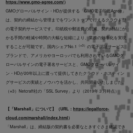
https://www.gmo-agree.com/
）
GMOグローバルサイン・HDが提供する「GMO電子印鑑Agree」
は、契約の締結から管理までをワンストップで行えるクラウド型
の電子契約サービスです。印紙税や郵送費の削減、契約締結にか
かる手間の軽減や時間の大幅な短縮により、業務の効率化を実現
（※3）
することが可能です。国内シェアNo.1
の電子認証サービス
ブランドで、アメリカやヨーロッパでも利用されているGMOグ
ローバルサインの電子署名サービスと、GMOグローバルサイ
ン・HDが20年以上に渡って提供してきたクラウド・ホスティン
グサービスの実績とノウハウを活かし、共同開発いたしました。
（※3）Netcraft社の「SSL Survey」より（2019年３月時点）
【
「Marshall」について
】
（URL：
https://legalforce-
cloud.com/marshall/index.html
）
「Marshall」は、締結版の契約書を必要なときすぐさま確認でき