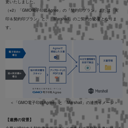
更いたしました。
（※2）「GMO電子印鑑Agree」の『契約印プラン』または『実
印＆契約印プラン』と、「Marshall」のご契約が必要となりま
す。
＜「GMO電子印鑑Agree」と「Marshall」の連携イメージ＞
【連携の背景】
企業が締結する契約書の管理は、その多くは法務担当者が担って