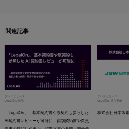
関連記事
プレスリリース
プレスリリース
LegalOn
,
機能
LegalOn
,
導入事例
「LegalOn」、基本契約書や原契約も参照した
株式会社日本製鋼所
AI契約書レビューが可能に～個別契約書や変更
覚書の確認に必要な、複数文書の参照・照合作