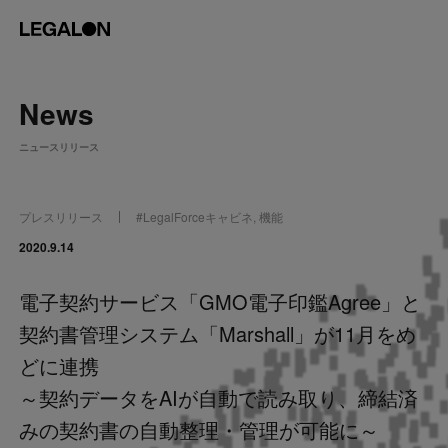
JP
/
EN
News
About
ニュースリリース
私たちについて
会社情報
役員紹介
プレスリリース
#
LegalForceキャビネ
,
機能
Service
2020.9.14
電子契約サービス「GMO電子印鑑Agree」と
News
契約書管理システム「Marshall」が11月をめ
Recruit
どに連携
～契約データをAIが自動で読み取り、締結済
LegalOn Now
みの契約書の自動整理・管理が可能に～