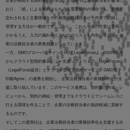
おり、「紙」による契約はもちろん電子契約の場合でも、契約が
交わされると文書情報をその都度法務担当者が手作業で記録し、
管理する方法が一般的です。しかし、これら一連の作業は手間が
かかるうえ、入力の漏れやミスなどのリスクも内包しており、企
業の法務担当者の業務負担となっています。
一方、GMOグローバルサイン・HDとLegalForceは、2020年8月
からクラウド型契約書レビュー支援ソフトウェア「LegalForce」
（LegalForce提供）とクラウド型電子契約サービス「GMO電子
印鑑Agree」の連携を開始し、企業法務担当者の業務効率化の支
援に取り組んでいます。このサービス連携は、契約書の作成・レ
ビューから、契約の締結・管理までをクラウド上でシームレスに
行える環境を作ることで、企業の法務担当者の負担軽減に貢献す
るものです。
そしてこの度両社は、企業法務担当者の業務効率化を支援する次