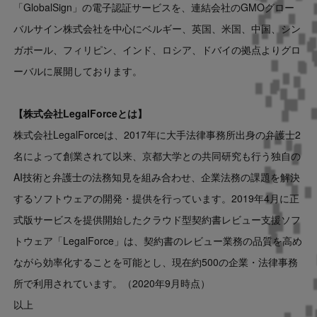
「GlobalSign」の電子認証サービスを、連結会社のGMOグロー
バルサイン株式会社を中心にベルギー、英国、米国、中国、シン
ガポール、フィリピン、インド、ロシア、ドバイの拠点よりグロ
ーバルに展開しております。
【株式会社
LegalForce
とは】
株式会社LegalForceは、2017年に大手法律事務所出身の弁護士2
名によって創業されて以来、京都大学との共同研究も行う独自の
AI技術と弁護士の法務知見を組み合わせ、企業法務の課題を解決
するソフトウェアの開発・提供を行っています。2019年4月に正
式版サービスを提供開始したクラウド型契約書レビュー支援ソフ
トウェア「LegalForce」は、契約書のレビュー業務の品質を高め
ながら効率化することを可能とし、現在約500の企業・法律事務
所で利用されています。（2020年9月時点）
以上