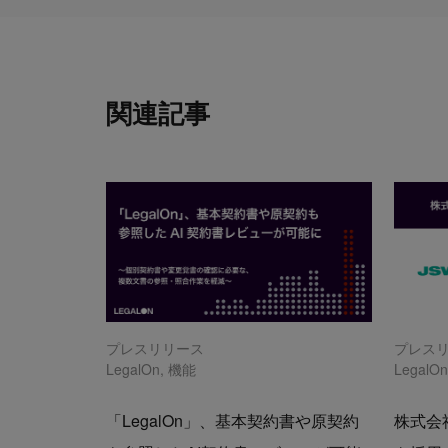
関連記事
プレスリリース
プレス
LegalOn
,
機能
LegalO
「LegalOn」、基本契約書や原契約
株式会社