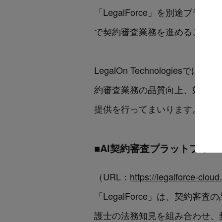
「LegalForce」を別途ブラ
で契約審査業務を進めることが
LegalOn Technolog
約審査業務の品質向上、効率化
提供を行ってまいります。
■AI契約審査プラットフォーム「
（URL：
https://legalforce-c
「LegalForce」は、契
護士の法務知見を組み合わせ、