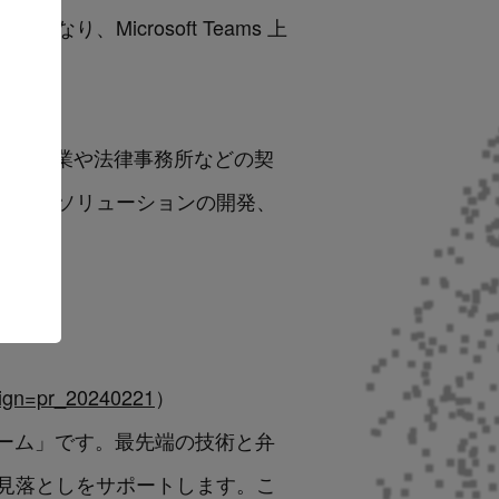
、Microsoft Teams 上
み合わせ、企業や法律事務所などの契
ためのソリューションの開発、
aign=pr_20240221
）
フォーム」です。最先端の技術と弁
見落としをサポートします。こ