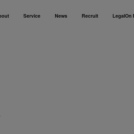
bout
Service
News
Recruit
LegalOn
ト