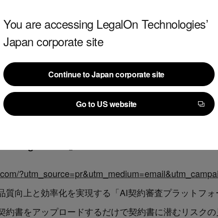
ウザで立ち上げることなく、契約レビューやひな形の検索が可能になり
You are accessing LegalOn Technologies’
できるようになります。
Japan corporate site
iesでは、今後も弁護士の法務知見と最新のテクノロジーを組
Continue to Japan corporate site
を支援するとともに、法務業務における課題を解決する
Continue to Japan corporate site
Go to US website
Go to US website
LegalForce」
loud.com/?utm_source=pr&utm_medium=email&utm_camp
約審査の品質向上と効率化を実現する「AI契約審査プラット
契約書をアップロードするだけで契約書に潜むリスクの