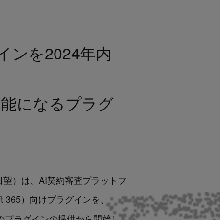
のプラグインを2024年内
務が可能になるプラグ
：角田望）は、AI契約審査プラットフ
Microsoft 365）向けプラグインを、
ms のプラグインの提供から開始し