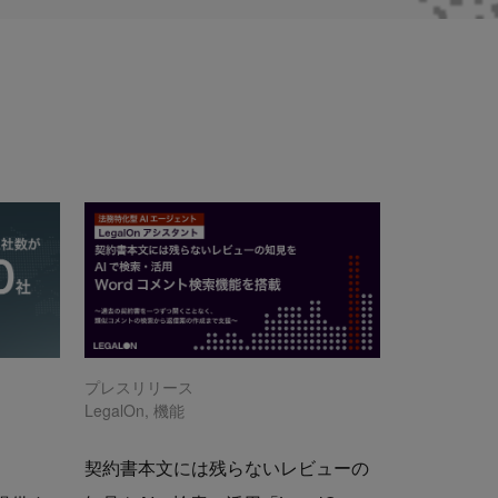
プレスリリース
LegalOn
,
機能
契約書本文には残らないレビューの