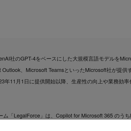
65は、OpenAI社のGPT-4をベースにした大規模言語モデルをMicrosof
rosoft Outlook、Microsoft TeamsといったMicrosof
23年11月1日に提供開始以降、生産性の向上や業務効
lForce」は、Copilot for Microsoft 365 のうちM
す。これにより、Copilot for Microsoft 365と「