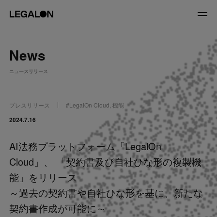
JP
/
EN
News
About
ニュースリリース
私たちについて
会社情報
役員紹介
プレスリリース
#
LegalOn Cloud
,
機能
Service
2024.7.16
AI法務プラットフォーム「LegalOn
News
Cloud」、 「契約書及び自社ひな形の複製機
Recruit
能」をリリース
～過去の契約書や自社ひな形を基に、新たな
LegalOn Now
契約書作成が可能に～