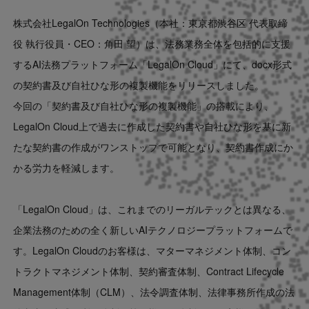
Contact
株式会社LegalOn Technologies（本社：東京都渋谷区 代表取締
役 執行役員・CEO：角田 望）は、法務業務全体を包括的に支援
US website
するAI法務プラットフォーム「LegalOn Cloud」にて、docx形式
の契約書及び自社ひな形の複製機能をリリースしました。
今回の「契約書及び自社ひな形の複製機能」の搭載により、
LegalOn Cloud上で過去に作成した契約書や自社ひな形を基に新
たな契約書の作成がワンストップで可能となり、契約書作成にか
かる労力を軽減します。
「LegalOn Cloud」は、これまでのリーガルテックとは異なる、
企業法務のための全く新しいAIテクノロジープラットフォームで
す。LegalOn Cloudのお客様は、マターマネジメント体制、コン
トラクトマネジメント体制、契約審査体制、Contract Lifecycle
Management体制（CLM）、法令調査体制、法律事務所作成の法