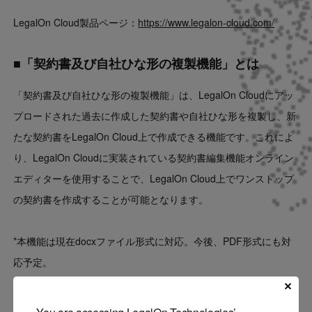
LegalOn Cloud製品ページ：
https://www.legalon-cloud.com/
■「契約書及び自社ひな形の複製機能」とは
「契約書及び自社ひな形の複製機能」は、LegalOn Cloudにアッ
プロードされた過去に作成した契約書や自社ひな形を複製し、新
たな契約書をLegalOn Cloud上で作成できる機能です。これによ
り、LegalOn Cloudに実装されている契約書編集機能オンライン
エディターを使用することで、LegalOn Cloud上でワンストップ
の契約書を作成することが可能となります。
*本機能は現在docxファイル形式に対応。今後、PDF形式にも対
応予定。
■画面イメージ