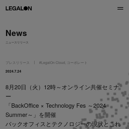
JP
/
EN
News
About
ニュースリリース
私たちについて
会社情報
役員紹介
プレスリリース
#
LegalOn Cloud
,
コーポレート
Service
2024.7.24
8月20日（火）12時～オンライン共催セミナ
News
ー
Recruit
「BackOffice × Technology Fes ～2024
Summer～」を開催
LegalOn Now
バックオフィスとテクノロジーの現状とこれ