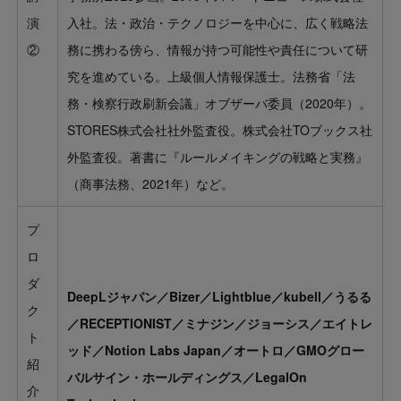
演
入社。法・政治・テクノロジーを中心に、広く戦略法
②
務に携わる傍ら、情報が持つ可能性や責任について研
究を進めている。上級個人情報保護士。法務省「法
務・検察行政刷新会議」オブザーバ委員（2020年）。
STORES株式会社社外監査役。株式会社TOブックス社
外監査役。著書に『ルールメイキングの戦略と実務』
（商事法務、2021年）など。
プ
ロ
ダ
DeepLジャパン／Bizer／
Lightblue
／kubell／うるる
ク
／RECEPTIONIST／ミナジン／ジョーシス／エイトレ
ト
ッド／Notion Labs Japan／オートロ／GMOグロー
紹
バルサイン・ホールディングス／LegalOn
介