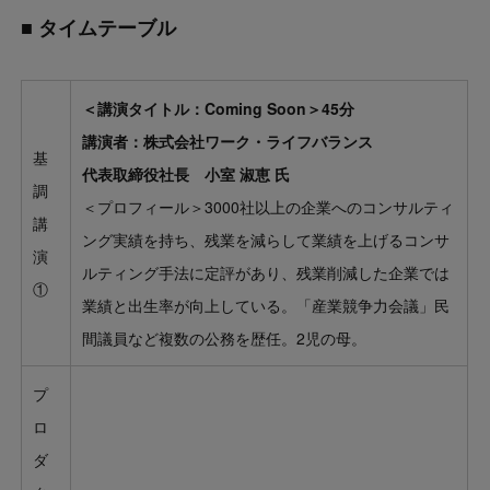
■ タイムテーブル
＜講演タイトル：Coming Soon＞45分
講演者：株式会社ワーク・ライフバランス
基
代表取締役社長 小室 淑恵 氏
調
＜プロフィール＞3000社以上の企業へのコンサルティ
講
ング実績を持ち、残業を減らして業績を上げるコンサ
演
ルティング手法に定評があり、残業削減した企業では
①
業績と出生率が向上している。「産業競争力会議」民
間議員など複数の公務を歴任。2児の母。
プ
ロ
ダ