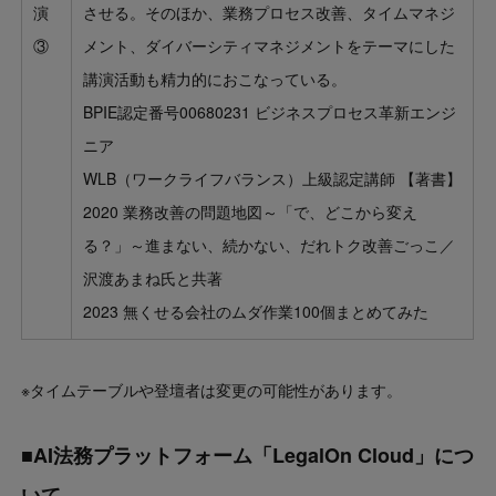
演
させる。そのほか、業務プロセス改善、タイムマネジ
③
メント、ダイバーシティマネジメントをテーマにした
講演活動も精力的におこなっている。
BPIE認定番号00680231 ビジネスプロセス革新エンジ
ニア
WLB（ワークライフバランス）上級認定講師 【著書】
2020 業務改善の問題地図～「で、どこから変え
る？」～進まない、続かない、だれトク改善ごっこ／
沢渡あまね氏と共著
2023 無くせる会社のムダ作業100個まとめてみた
※タイムテーブルや登壇者は変更の可能性があります。
■AI法務プラットフォーム「LegalOn Cloud」につ
いて