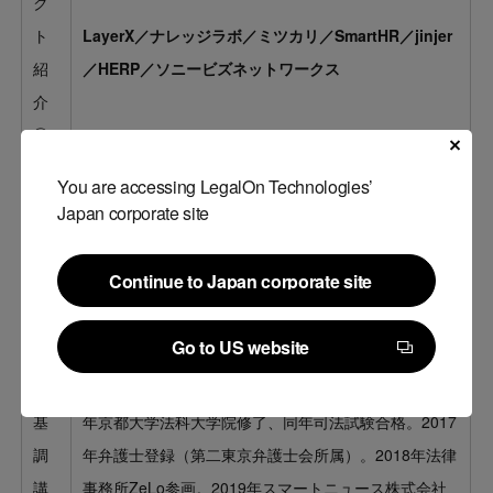
ク
ト
LayerX／ナレッジラボ／ミツカリ／SmartHR／jinjer
紹
／HERP／ソニービズネットワークス
介
①
～
You are accessing LegalOn Technologies’
⑦
Japan corporate site
＜生成AIツールの利活用と法的リスク：最新動向と対
Continue to Japan corporate site
策＞30分
Continue to Japan corporate site
講演者：法律事務所ZeLo・外国法共同事業 弁護士
Go to US website
結城 東輝 氏
Go to US website
＜プロフィール＞2014年京都大学法学部卒業。2016
基
年京都大学法科大学院修了、同年司法試験合格。2017
調
年弁護士登録（第二東京弁護士会所属）。2018年法律
講
事務所ZeLo参画。2019年スマートニュース株式会社