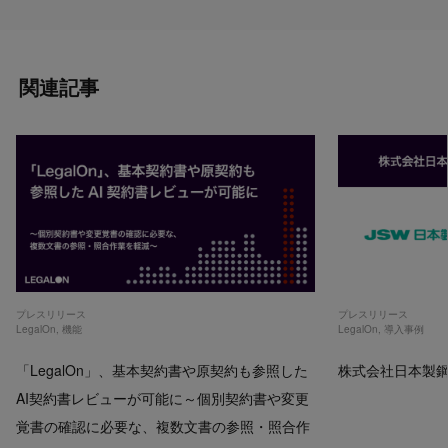
関連記事
プレスリリース
プレスリリース
LegalOn
,
機能
LegalOn
,
導入事例
「LegalOn」、基本契約書や原契約も参照した
株式会社日本製鋼所
AI契約書レビューが可能に～個別契約書や変更
覚書の確認に必要な、複数文書の参照・照合作