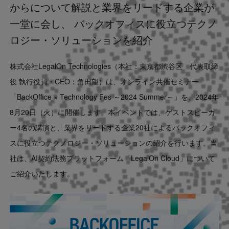
からについて解説と業界をリードする企業が
Contact
一堂に会し、 バックオフィスに役立つテクノ
ロジー・ソリューションを紹介
US website
株式会社LegalOn Technologies（本社：東京都渋谷区 代表取締
役 執行役員・CEO：角田望）は、オンライン共催セミナー
「BackOffice × Technology Fes ～2024 Summer～」を、2024年
8月20日（火）に開催します。本イベントでは、ゲストスピーカ
ー4名の講演と、業界をリードする企業20社によるバックオフィ
スに役立つテクノロジー・ソリューションの紹介を行います。当
社は、AI契約法務プラットフォーム「LegalOn Cloud」について
ご紹介いたします。