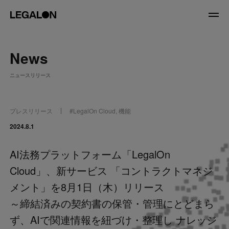
JP
/
EN
News
About
ニュースリリース
私たちについて
会社情報
役員紹介
プレスリリース
#
LegalOn Cloud
,
機能
Service
2024.8.1
AI法務プラットフォーム「LegalOn
News
Cloud」、新サービス 「コントラクトマネジ
Recruit
メント」を8月1日（木）リリース
～締結済みの契約書の保管・管理にとどまら
LegalOn Now
ず、AIで関連情報を紐づけ・整理し ナレッジ