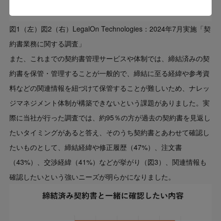
図1（左）図2（右）LegalOn Technologies：2024年7月実施「契
約書業務に関する調査」
また、これまでの契約書管理サービスや体制では、締結済みの契
約書を保管・管理することが一般的で、締結に至る経緯や参考資
料などの関連情報を紐づけて保管することが難しいため、ナレッ
ジマネジメント体制が構築できないという課題がありました。実
際に当社が行った調査では、約95％の方が過去の契約書を見返し
たいタイミングがあると答え、そのうち契約書とあわせて確認し
たいものとして、締結経緯や修正履歴（47%）、注文書
（43%）、交渉経緯（41%）などが挙がり（図3）、関連情報も
確認したいという強いニーズが明らかになりました。