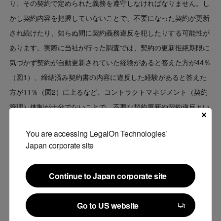
り、その契約で定められた義務を遵守しなければなりません。し
かし契約内容を把握していないことで、不要になった契約が更新
され続けたり、知らぬ間に契約義務違反を犯したりする可能性が
あります。実際に当社が行った調査では、契約の更新拒絶期限に
気づかず契約が自動更新されていた経験があると答えた方が44％
（図1）、締結済み契約書の内容に違反した経験があると答えた
方が11％（図2）に上るなど、コントラクトマネジメント（契約
管理）体制が十分でないことで、不要な契約更新や契約違反とい
った問題が起きています。
You are accessing LegalOn Technologies’
Japan corporate site
Continue to Japan corporate site
Continue to Japan corporate site
Go to US website
Go to US website