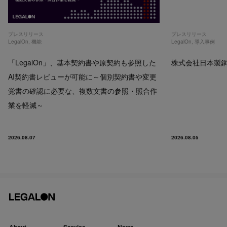
プレスリリース
プレスリリース
LegalOn
,
機能
LegalOn
,
導入事例
「LegalOn」、基本契約書や原契約も参照した
株式会社日本製鋼所
AI契約書レビューが可能に～個別契約書や変更
覚書の確認に必要な、複数文書の参照・照合作
業を軽減～
2026.08.07
2026.08.05
About
Service
News