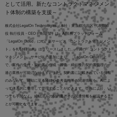
として活用。新たなコントラクトマネジメン
Contact
ト体制の構築を支援～
US website
株式会社LegalOn Technologies（本社：東京都渋谷区 代表取締
役 執行役員・CEO：角田 望）は、AI法務プラットフォーム
「LegalOn Cloud」にて、新サービス「コントラクトマネジメン
ト」を8月1日（木）にリリースしました。今回の「コントラクト
マネジメント」サービスの追加により、「LegalOn Cloud」上
で、案件の受付・契約書の作成・審査・締結後の契約書管理の一
連の業務が可能になります。また、契約書に記載されている情報
のみならず、締結に至る経緯や参考資料等の関連情報を、AIによ
って体系的に整理して管理することができます。これにより、い
つでも手間なく、締結済みの契約書とその関連情報を確認するこ
とが可能となります。