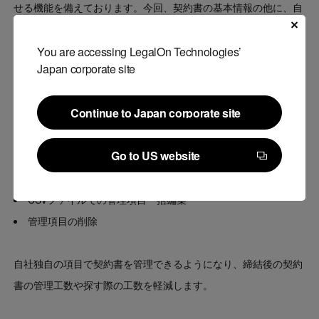
せる機能を備えております。今回、契約書の基本情報の他に、自
社独自の項目（「店舗情報」「地域」など）も登録したいという
ニーズが多く挙がっていました。このニーズを受けて、自社独自
You are accessing LegalOn Technologies’
Japan corporate site
の管理情報を登録することができる「契約カスタム項目」機能を
実装しました。
Continue to Japan corporate site
Continue to Japan corporate site
「契約カスタム項目」機能でできること
Go to US website
独自の管理項目設定
Go to US website
管理項目による検索や絞り込み
CSVファイルでの管理項目一括編集
管理項目の削除
自社独自の項目で契約書を管理できるようになり、締結後の契約
書の管理工数や探す際の工数を軽減します。