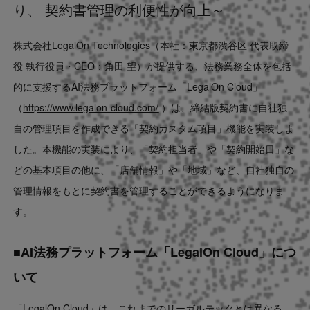
り、 契約書管理の利便性が向上～
Contact
株式会社LegalOn Technologies（本社：東京都渋谷区 代表取締
US website
役 執行役員・CEO：角田 望）が提供する、法務業務全体を包括
的に支援するAI法務プラットフォーム「LegalOn Cloud」
（
https://www.legalon-cloud.com/
）は、締結版契約書に自社独
自の管理項目を作成できる「契約カスタム項目」機能を実装しま
した。本機能の実装により、「契約担当者」や「契約開始日」な
どの基本項目の他に、「店舗情報」や「地域」など、自社独自の
管理情報をもとに契約書を管理することができるようになりま
す。
■AI法務プラットフォーム「LegalOn Cloud」につ
いて
「LegalOn Cloud」は、これまでのリーガルテックとは異なる、