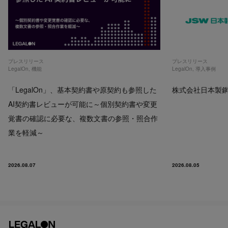
プレスリリース
プレスリリース
LegalOn
,
機能
LegalOn
,
導入事例
「LegalOn」、基本契約書や原契約も参照した
株式会社日本製鋼所
AI契約書レビューが可能に～個別契約書や変更
覚書の確認に必要な、複数文書の参照・照合作
業を軽減～
2026.08.07
2026.08.05