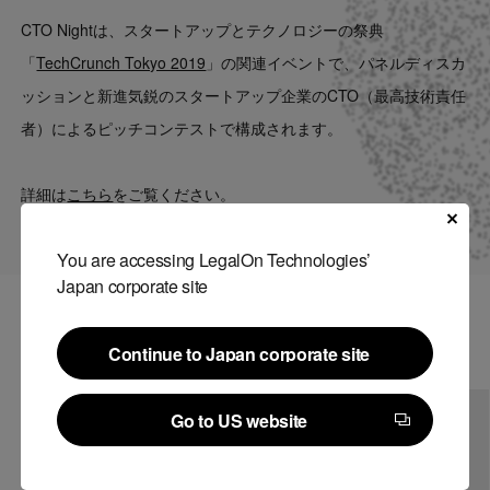
Contact
CTO Nightは、スタートアップとテクノロジーの祭典
「
TechCrunch Tokyo 2019
」の関連イベントで、パネルディスカ
US website
ッションと新進気鋭のスタートアップ企業のCTO（最高技術責任
者）によるピッチコンテストで構成されます。
詳細は
こちら
をご覧ください。
You are accessing LegalOn Technologies’
Japan corporate site
関連記事
Continue to Japan corporate site
Continue to Japan corporate site
Go to US website
Go to US website