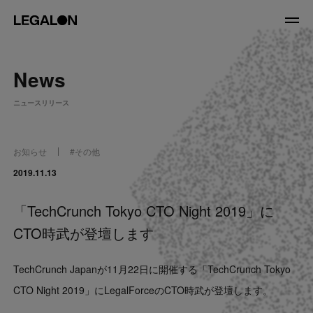
JP
/
EN
News
About
ニュースリリース
私たちについて
会社情報
役員紹介
お知らせ
#
その他
Service
2019.11.13
「TechCrunch Tokyo CTO Night 2019」に
News
CTO時武が登壇します
Recruit
TechCrunch Japanが11月22日に開催する「TechCrunch Tokyo
LegalOn Now
CTO Night 2019」にLegalForceのCTO時武が登壇します。