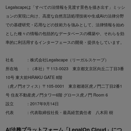
Legalscapeは「すべての法情報を見渡す景色を描き出す」ミッシ
ョンの実現に向け、高度な自然言語処理技術や生成AIの法律分野
での基礎研究・応用などの技術力を強みとして、法律情報を始め
とした種々の情報の包括的なデータベースの構築や、それらを効
率的に利活用するインターフェースの開発・提供をしています。
社名 ：株式会社Legalscape（リーガルスケープ）
所在地 ：（本社）〒113-0023 東京都文京区向丘二丁目3番
10号 東大前HiRAKU GATE 8階
（虎ノ門オフィス）〒105-0001 東京都港区虎ノ門二丁目2番1
号 住友不動産虎ノ門タワー6階 グロース虎ノ門 Room 6
設立 ：2017年9月14日
代表 ：代表取締役社長・最高経営責任者 八木田 樹
AI法務プラットフォーム「LegalOn Cloud」につ