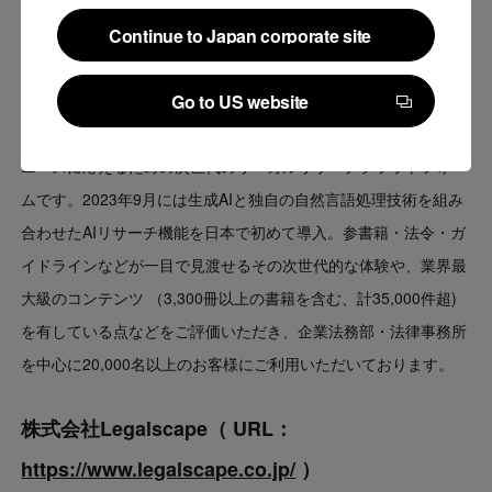
「Legalscape（リーガルスケープ）」について（
Continue to Japan corporate site
https://www.legalscape.jp/
）
Continue to Japan corporate site
Legalscape（リーガルスケープ）は、2021年6月より提供を開始
Go to US website
した、法務・ビジネスパーソンの皆様がもつ法律関連情報の収集
Go to US website
ニーズに応えるための次世代のリーガルリサーチプラットフォー
ムです。2023年9月には生成AIと独自の自然言語処理技術を組み
合わせたAIリサーチ機能を日本で初めて導入。参書籍・法令・ガ
イドラインなどが一目で見渡せるその次世代的な体験や、業界最
大級のコンテンツ （3,300冊以上の書籍を含む、計35,000件超)
を有している点などをご評価いただき、企業法務部・法律事務所
を中心に20,000名以上のお客様にご利用いただいております。
株式会社
Legalscape（
URL：
https://www.legalscape.co.jp/
）