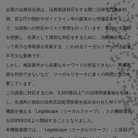
企業の法務担当者は、法務相談対応をする際に法律専門書や判
例、官公庁の指針やガイドライン等の媒体から情報収集すること
で、法規制への対応やリスク管理を行っています。複雑な法規制
を把握し、企業として適切な対応をするために、法務担当者にと
って有力な情報源を収集する、いわゆるリーガルリサーチは必要
不可欠な業務です。
しかし、相談案件から必要なキーワードが想起できない、関連書
籍を判別できないなど、リーガルリサーチに多くの時間と労力を
要しています。
※1
この課題に対応するため、3,300冊以上
の法律関連書籍を収録
し、生成AIと独自の自然言語処理技術を組み合わせたAIリサーチ
機能を備える「Legalscape（リーガルスケープ）」との機能連携
を2025年2月より開始することとなりました。
本機能連携では、「Legalscape（リーガルスケープ）」に収録さ
※2