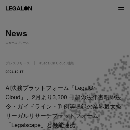
JP
/
EN
News
About
ニュースリリース
私たちについて
会社情報
役員紹介
プレスリリース
#
LegalOn Cloud
,
機能
Service
2024.12.17
AI法務プラットフォーム「LegalOn
News
Cloud」、2月より3,300 冊超の法律書籍や法
Recruit
令・ガイドライン・判例等収録の業界最大級
リーガルリサーチプラットフォーム
LegalOn Now
「Legalscape」と機能連携