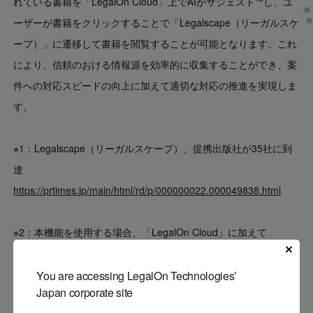
れている書籍を「LegalOn Cloud」上でAIがサジェスト
し、ユ
ーザーが書籍をクリックすることで「Legalscape（リーガルスケ
ープ）」に遷移して書籍を閲覧することが可能となります。これ
により、信頼のおける情報源を効率的に収集することができ、案
件への対応スピードの向上に加えて適切な対応の推進を実現しま
す。
※1：Legalscape（リーガルスケープ）、提携出版社が35社に到
達
https://prtimes.jp/main/html/rd/p/000000022.000049838.html
※2：本機能を使用する場合、「LegalOn Cloud」に加えて
「Legalscape（リーガルスケープ）」のご導入が必要です。
You are accessing LegalOn Technologies’
Japan corporate site
リーガルリサーチプラットフォーム