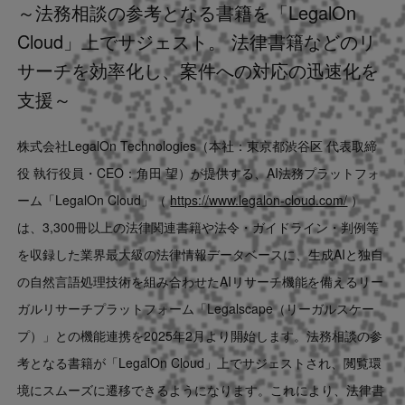
～法務相談の参考となる書籍を「LegalOn
Contact
Cloud」上でサジェスト。 法律書籍などのリ
サーチを効率化し、案件への対応の迅速化を
US website
支援～
株式会社LegalOn Technologies（本社：東京都渋谷区 代表取締
役 執行役員・CEO：角田 望）が提供する、AI法務プラットフォ
ーム「LegalOn Cloud」（
https://www.legalon-cloud.com/
）
は、3,300冊以上の法律関連書籍や法令・ガイドライン・判例等
を収録した業界最大級の法律情報データベースに、生成AIと独自
の自然言語処理技術を組み合わせたAIリサーチ機能を備えるリー
ガルリサーチプラットフォーム「Legalscape（リーガルスケー
プ）」との機能連携を2025年2月より開始します。法務相談の参
考となる書籍が「LegalOn Cloud」上でサジェストされ、閲覧環
境にスムーズに遷移できるようになります。これにより、法律書