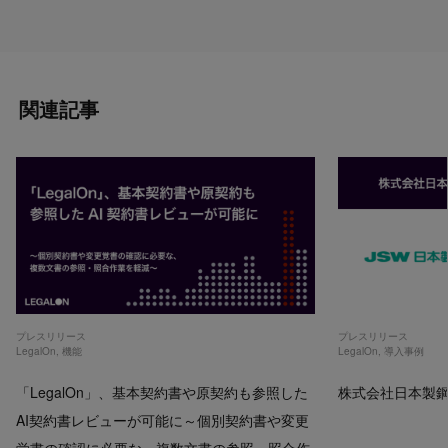
関連記事
プレスリリース
プレスリリース
LegalOn
,
機能
LegalOn
,
導入事例
「LegalOn」、基本契約書や原契約も参照した
株式会社日本製鋼所
AI契約書レビューが可能に～個別契約書や変更
覚書の確認に必要な、複数文書の参照・照合作