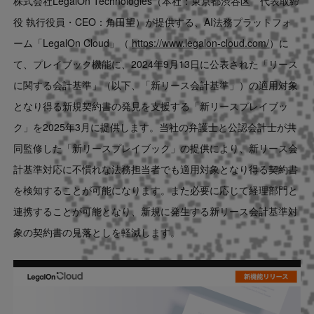
株式会社LegalOn Technologies（本社：東京都渋谷区 代表取締
Contact
役 執行役員・CEO：角田望）が提供する、AI法務プラットフォ
ーム「LegalOn Cloud」（
https://www.legalon-cloud.com/
）に
US website
て、プレイブック機能に、2024年9月13日に公表された「リース
に関する会計基準」（以下、「新リース会計基準」）の適用対象
となり得る新規契約書の発見を支援する「新リースプレイブッ
ク」を2025年3月に提供します。当社の弁護士と公認会計士が共
同監修した「新リースプレイブック」の提供により、新リース会
計基準対応に不慣れな法務担当者でも適用対象となり得る契約書
を検知することが可能になります。また必要に応じて経理部門と
連携することが可能となり、新規に発生する新リース会計基準対
象の契約書の見落としを軽減します。