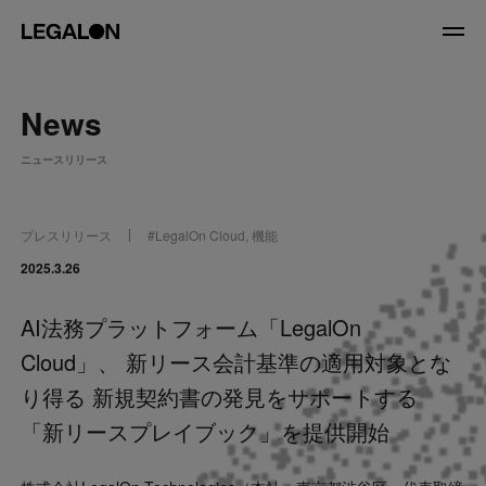
JP
/
EN
News
About
ニュースリリース
私たちについて
会社情報
役員紹介
プレスリリース
#
LegalOn Cloud
,
機能
Service
2025.3.26
AI法務プラットフォーム「LegalOn
News
Cloud」、 新リース会計基準の適用対象とな
Recruit
り得る 新規契約書の発見をサポートする
「新リースプレイブック」を提供開始
LegalOn Now