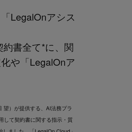
「LegalOnアシス
契約書全て*に、関
「LegalOnア
：角田 望）が提供する、AI法務プラ
活用して契約書に関する指示・質
た。「LegalOn Cloud」