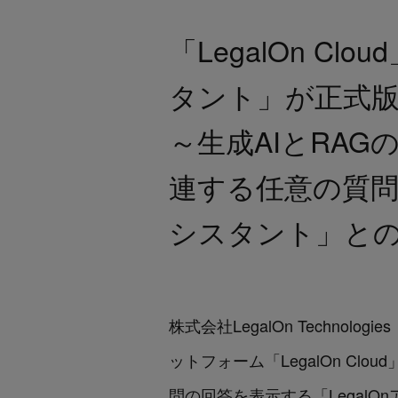
「LegalOn C
タント」が正式
～生成AIとRA
連する任意の質問
シスタント」と
株式会社LegalOn Techno
ットフォーム「LegalOn Clou
問の回答を表示する「LegalO