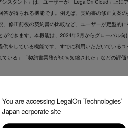
nアシスタント」は、ユーザーが「LegalOn Cloud」
回答が得られる機能です。例えば、契約書の修正文案の
、修正前後の契約書の比較など、ユーザーが定型的に行っ
ができます。本機能は、2024年2月からグローバル向
で先行して提供をしている機能です。すでに利用いただいてい
べられている」「契約書業務が50％短縮された」などの評
質問ができる「データソースの固定機能」を追加
You are accessing LegalOn Technologies’
ザーからの質問に対し、RAG（Retrieval Augmented
Japan corporate site
を「LegalOn Cloud」の自社テナントに存在す