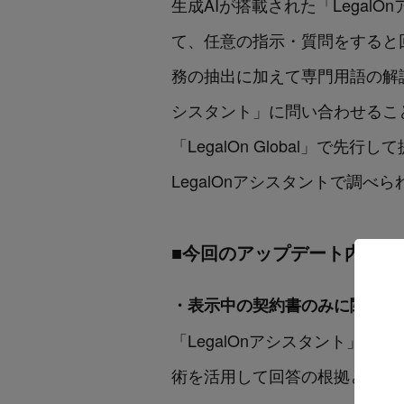
生成AIが搭載された「LegalO
て、任意の指示・質問をすると
務の抽出に加えて専門用語の解説
シスタント」に問い合わせること
「LegalOn Global」
LegalOnアシスタントで調
■今回のアップデート内容
・表示中の契約書のみに関して
「LegalOnアシスタント」は、ユー
術を活用して回答の根拠となる情報