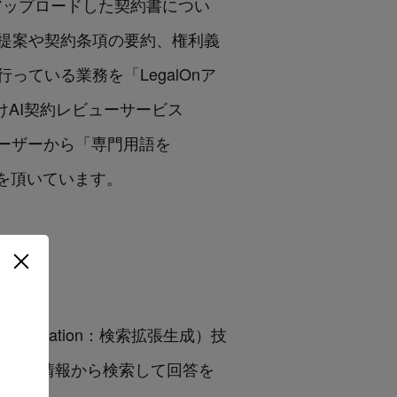
上にアップロードした契約書につい
提案や契約条項の要約、権利義
ている業務を「LegalOnア
けAI契約レビューサービス
るユーザーから「専門用語を
価を頂いています。
 Generation：検索拡張生成）技
る契約書の情報から検索して回答を