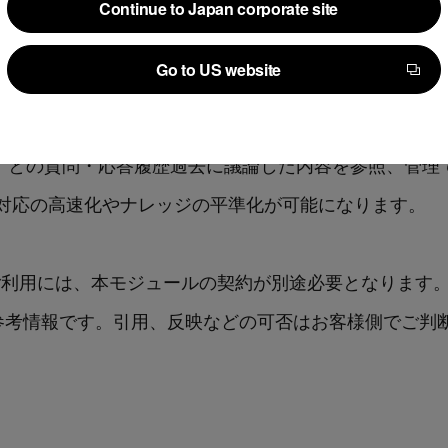
トでは、回答の根拠を表示中の契約書のみとする機能を
Continue to Japan corporate site
Continue to Japan corporate site
可能となりました。
Go to US website
Go to US website
」との質問・応答履歴過去の会話履歴を一覧で表示・再利
ント」との質問・応答履歴過去に議論した内容を参照、管
対応の高速化やナレッジの平準化が可能になります。
」のご利用には、本モジュールの契約が別途必要となります
参考情報です。引用、反映などの可否はお客様側でご判