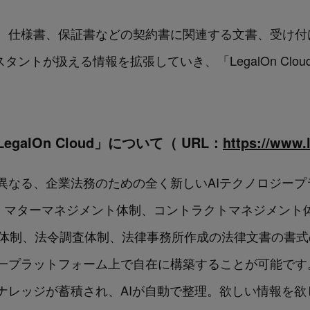
仕様書、保証書などの契約書に関連する文書、受け付けた
シスタントが扱える情報を拡張していき、「LegalOn Cl
galOn Cloud」について（ URL：
https://www.
異なる、企業法務のための全く新しいAIテクノロジープ
客様は、マターマネジメント体制、コントラクトマネジメント体制
ent（CLM）体制、法令調査体制、法律事務所作成の法律文書
ラットフォーム上で自在に構築することが可能です。同時に
ナレッジが蓄積され、AIが自動で整理。欲しい情報を欲