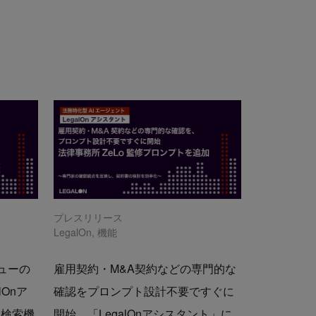
プレスリリース
LegalOn
,
機能
ューの
雇用契約・M&A契約などの専門的な
lOnア
確認をプロンプト設計不要ですぐに
ト検索機
開始。「LegalOnアシスタント」に