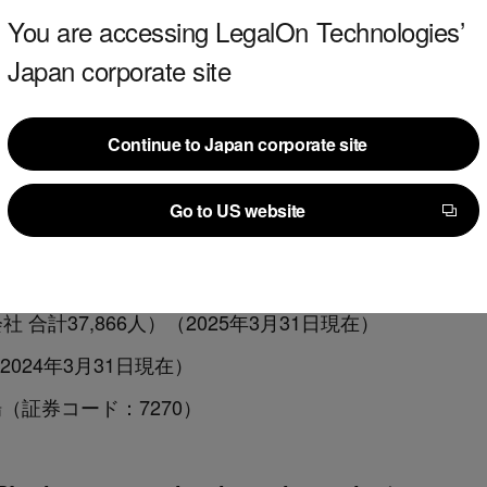
いて
（
URL：
https://www.subaru.co.jp/
）
You are accessing LegalOn Technologies’
Japan corporate site
ＡＲＵ
崎 篤
Continue to Japan corporate site
車ならびにその部品の製造、販売および修理
Continue to Japan corporate site
関連機器ならびにその部品の製造、販売および
Go to US website
-20-8 エビススバルビル
Go to US website
）7月15日
社 合計37,866人）（2025年3月31日現在）
（2024年3月31日現在）
（証券コード：7270）