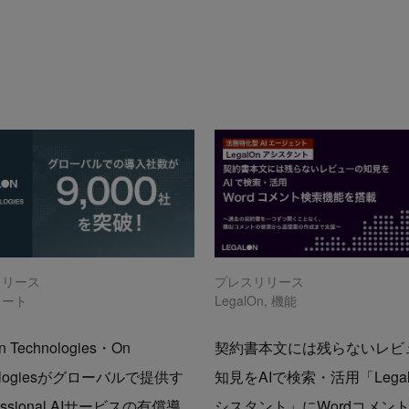
リリース
プレスリリース
レート
LegalOn
,
機能
n Technologies・On
契約書本文には残らないレビ
nologiesがグローバルで提供す
知見をAIで検索・活用「Lega
essional AIサービスの有償導
シスタント」にWordコメン