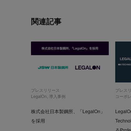
関連記事
プレスリリース
プレス
LegalOn
,
導入事例
コーポ
株式会社日本製鋼所、「LegalOn」
LegalO
を採用
Tech
るProf