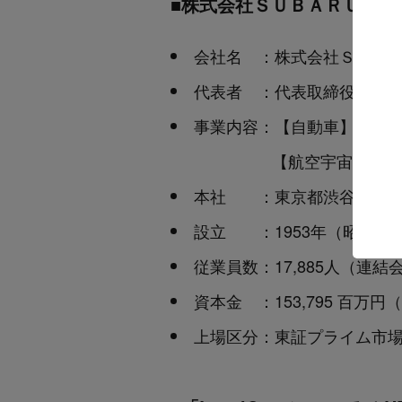
■株式会社ＳＵＢＡＲＵにつ
会社名 ：株式会社ＳＵＢ
代表者 ：代表取締役社長 大
事業内容：【自動車】自動
【航空宇宙】航空機、宇宙
本社 ：東京都渋谷区恵比寿1
設立 ：1953年（昭和28年
従業員数：17,885人（連結会
資本金 ：153,795 百万円
上場区分：東証プライム市場