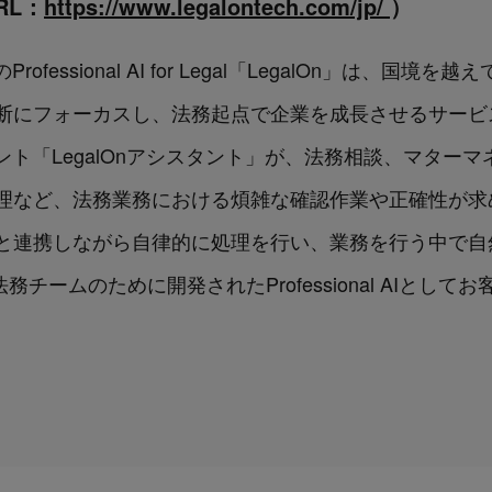
RL：
https://www.legalontech.com/jp/
）
fessional AI for Legal「LegalOn」は、
にフォーカスし、法務起点で企業を成長させるサービスで
ント「LegalOnアシスタント」が、法務相談、マター
理など、法務業務における煩雑な確認作業や正確性が求
と連携しながら自律的に処理を行い、業務を行う中で自
法務チームのために開発されたProfessional AIと