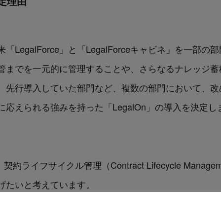
選定理由
egalForce」と「LegalForceキャビネ」を一
管までを一元的に管理することや、さらなるナレッジ蓄
、先行導入していた部門など、複数の部門において、改
応えられる強みを持った「LegalOn」の導入を決定し
約ライフサイクル管理（Contract Lifecycle Man
げたいと考えています。