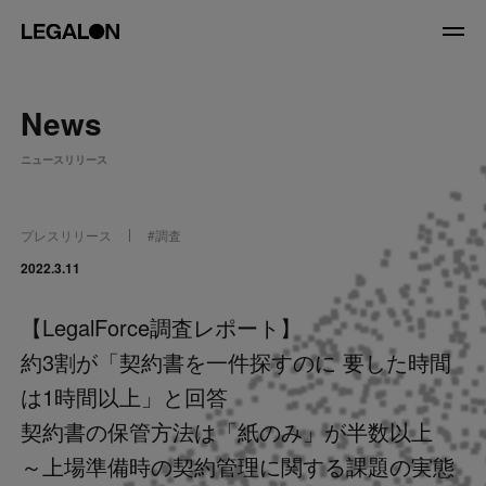
JP
/
EN
News
About
ニュースリリース
私たちについて
会社情報
役員紹介
プレスリリース
#
調査
Service
2022.3.11
【LegalForce調査レポート】
News
約3割が「契約書を一件探すのに 要した時間
Recruit
は1時間以上」と回答
契約書の保管方法は「紙のみ」が半数以上
LegalOn Now
～上場準備時の契約管理に関する課題の実態