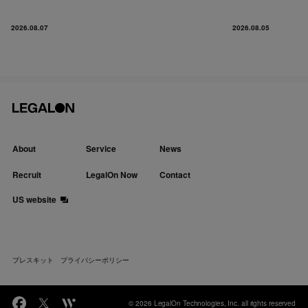
2026.08.07
2026.08.05
About
Service
News
Recruit
LegalOn Now
Contact
US website
プレスキット
プライバシーポリシー
© 2026 LegalOn Technologies, Inc. all rights reserved