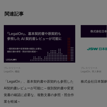
関連記事
プレスリリース
プレスリリース
LegalOn
,
機能
LegalOn
,
導入事例
「LegalOn」、基本契約書や原契約も参照した
株式会社日本製鋼所
AI契約書レビューが可能に～個別契約書や変更
覚書の確認に必要な、複数文書の参照・照合作
業を軽減～