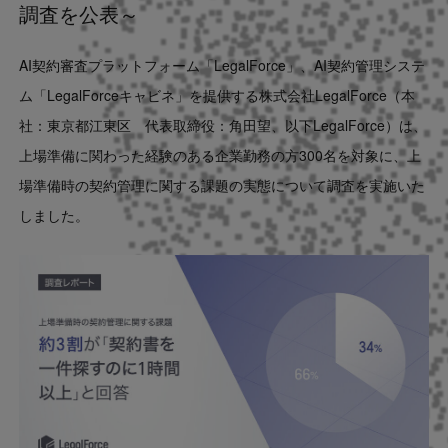
調査を公表～
Contact
AI契約審査プラットフォーム「LegalForce」、AI契約管理システ
US website
ム「LegalForceキャビネ」を提供する株式会社LegalForce（本
社：東京都江東区 代表取締役：角田望、以下LegalForce）は、
上場準備に関わった経験のある企業勤務の方300名を対象に、上
場準備時の契約管理に関する課題の実態について調査を実施いた
しました。