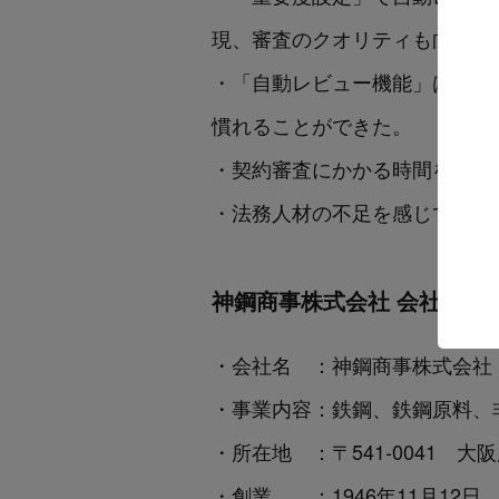
現、審査のクオリティも向上し
・「自動レビュー機能」は修正
慣れることができた。
・契約審査にかかる時間を約3
・法務人材の不足を感じている
神鋼商事株式会社 会社概要
・会社名 ：神鋼商事株式会社
・事業内容：鉄鋼、鉄鋼原料、
・所在地 ：〒541-0041 
・創業 ：1946年11月12日