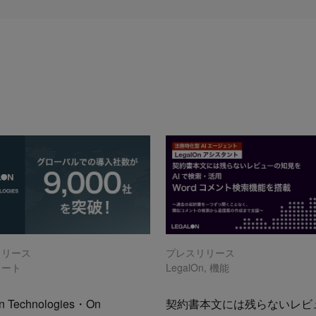
リリース
プレスリリース
レート
LegalOn
,
機能
n Technologies・On
契約書本文には残らないレビ