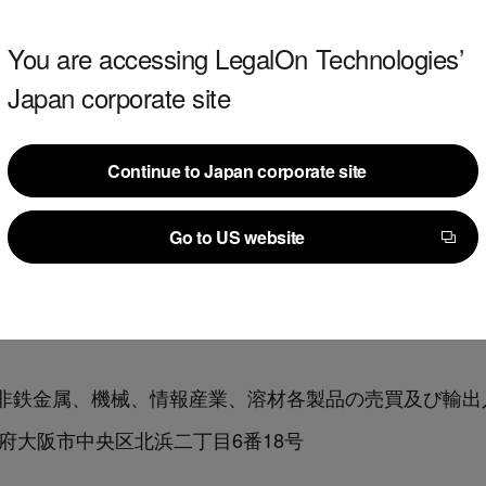
た。
You are accessing LegalOn Technologies’
箇所が一目瞭然で、修正文例と解説により指針が立てや
Japan corporate site
0％削減でき、組織全体の生産性向上につながっている。
Continue to Japan corporate site
Continue to Japan corporate site
企業や、定型的な契約審査が多い企業におすすめ。
Go to US website
Go to US website
非鉄金属、機械、情報産業、溶材各製品の売買及び輸出
大阪府大阪市中央区北浜二丁目6番18号