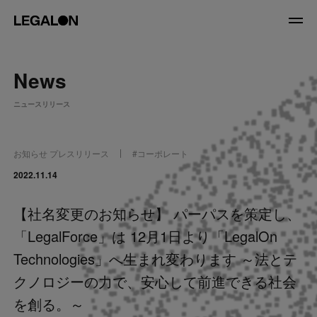
JP
/
EN
News
About
ニュースリリース
私たちについて
会社情報
役員紹介
お知らせ
プレスリリース
#
コーポレート
Service
2022.11.14
【社名変更のお知らせ】 パーパスを策定し、
News
「LegalForce」は 12月1日より「LegalOn
Recruit
Technologies」へ生まれ変わります ～法とテ
クノロジーの力で、安心して前進できる社会
LegalOn Now
を創る。～