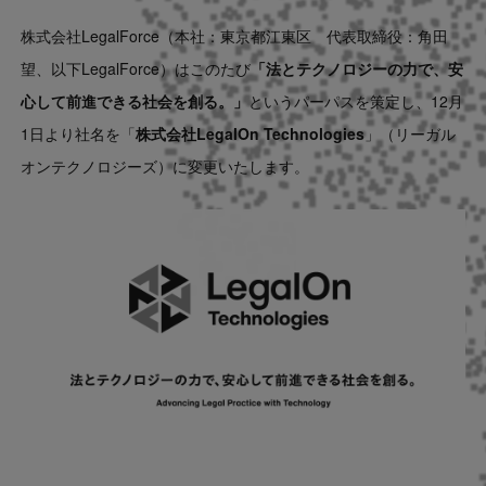
Contact
株式会社LegalForce（本社：東京都江東区 代表取締役：角田
望、以下LegalForce）はこのたび
「
法とテクノロジーの力で、安
US website
心して前進できる社会を創る。
」
というパーパスを策定し、12月
1日より社名を「
株式会社
LegalOn Technologies
」（リーガル
オンテクノロジーズ）に変更いたします。