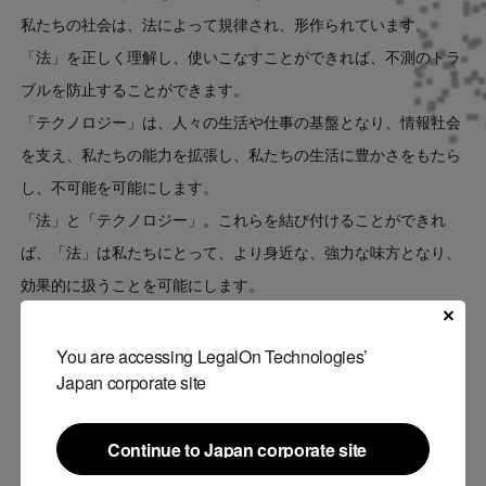
私たちの社会は、法によって規律され、形作られています。
「法」を正しく理解し、使いこなすことができれば、不測のトラ
ブルを防止することができます。
「テクノロジー」は、人々の生活や仕事の基盤となり、情報社会
を支え、私たちの能力を拡張し、私たちの生活に豊かさをもたら
し、不可能を可能にします。
「法」と「テクノロジー」。これらを結び付けることができれ
ば、「法」は私たちにとって、より身近な、強力な味方となり、
効果的に扱うことを可能にします。
「テクノロジー」の力によって「法」は、私たちが安心して前に
進むための基盤となります。私たちは法とテクノロジーの力で安
You are accessing LegalOn Technologies’
Japan corporate site
心して前進できる社会を創ってまいります。
全文は
こちら
Continue to Japan corporate site
新社名「LegalOn Technologies」への変更経緯と
Continue to Japan corporate site