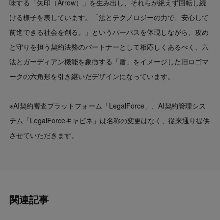
味する「矢印（Arrow）」を生み出し、それらが絶えず回転し続
ける様子を表しています。「法とテクノロジーの力で、安心して
前進できる社会を創る。」というパーパスを体現しながら、攻め
と守りを担う契約法務のパートナーとして相応しくあるべく、六
法とガーディアン機能を象徴する「盾」をイメージした旧ロゴマ
ークの六角形を引き継いだデザインになっています。
※AI契約審査プラットフォーム「LegalForce」、AI契約管理シス
テム「LegalForceキャビネ」は名称の変更はなく、従来通り提供
させていただきます。
関連記事