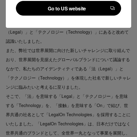
Go to US website
込めた想い
Go to US website
パーパスの策定を通じて、私たちのアイデンティティは「法
（Legal）」と「テクノロジー（Technology）」にあると改めて
認識いたしました。
また、弊社では世界展開に向けた新しいチャレンジに取り組んで
おり、世界展開を見据えたグローバルブランドについて議論する
なかで、私たちのアイデンティティである「法（Legal）」と
「テクノロジー（Technology）」を体現した社名で新しいチャレ
ンジに臨みたいと考えるに至りました。
そこで、「法」を意味する「Legal」と「テクノロジー」を意味
する「Technology」を、「接触」を意味する「On」で結び、世
界共通の社名として「LegalOn Technologies」を採用することに
いたしました。「LegalOn Technologies」は、日本だけではなく
世界共通のブランドとして、全世界一丸となって事業を展開し、