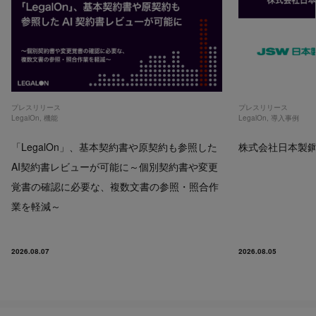
プレスリリース
プレスリリース
LegalOn
,
機能
LegalOn
,
導入事例
「LegalOn」、基本契約書や原契約も参照した
株式会社日本製鋼所
AI契約書レビューが可能に～個別契約書や変更
覚書の確認に必要な、複数文書の参照・照合作
業を軽減～
2026.08.07
2026.08.05