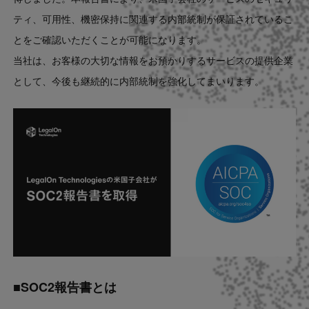
Contact
ティ、可用性、機密保持に関連する内部統制が保証されているこ
とをご確認いただくことが可能になります。
US website
当社は、お客様の大切な情報をお預かりするサービスの提供企業
として、今後も継続的に内部統制を強化してまいります。
■SOC2報告書とは