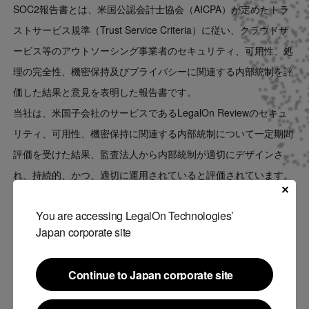
SOC2報告書とは、米国公認会計士協会（AICPA）が定めたトラ
ストサービス規準（Trust Service Criteria）に従い、クラウドサ
ービス等のアウトソーシング事業者のセキュリティ、可用性、処
理の完全性、機密保持及びプライバシーに関連する内部統制を評
価した結果と意見を表明した報告書です。
当社は、米国子会社のサービスであるLegalOn Reviewのセキュ
リティ、可用性、機密保持に関連する内部統制について一定期間
評価を受けた結果、監査法人から内部統制が適切にデザインさ
れ、持続的、かつ、適切に運用されていると評価されています。
■当社のSOC2報告書の概要
You are accessing LegalOn Technologies’
Japan corporate site
対象
LegalOn Technologies （US）
Continue to Japan corporate site
Continue to Japan corporate site
対象サービス
LegalOn Review