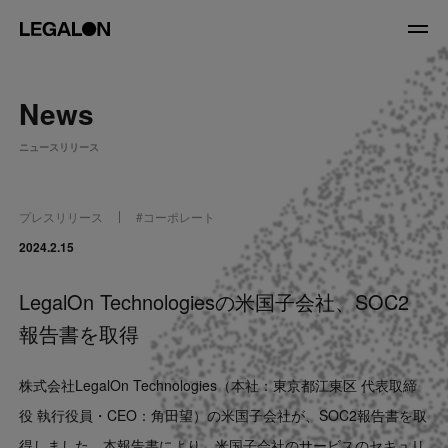
JP
/
EN
News
About
ニュースリリース
私たちについて
会社情報
役員紹介
プレスリリース
#
コーポレート
Service
2024.2.15
LegalOn Technologiesの米国子会社、SOC2
News
報告書を取得
Recruit
株式会社LegalOn Technologies（本社：東京都江東区 代表取締
LegalOn Now
役 執行役員・CEO：角田望）の米国子会社が、SOC2報告書を取
得しました。本報告書により、米国子会社のサービスのセキュリ