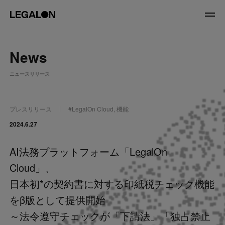
JP
/
EN
News
About
ニュースリリース
私たちについて
会社情報
役員紹介
プレスリリース
#
LegalOn Cloud
,
機能
Service
2024.6.27
AI法務プラットフォーム「LegalOn
News
Cloud」、
Recruit
日本初*の契約書に対する印紙税チェック機能
をβ版として提供開始
LegalOn Now
～法令遵守チェックが「下請法」「独占禁止