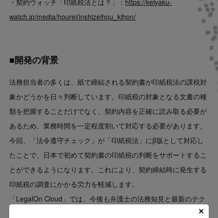
・契約ウォッチ「印紙税法とは？」：
https://keiyaku-
watch.jp/media/hourei/inshizeihou_kihon/
■開発の背景
法務担当者の多くは、紙で締結される契約書が印紙税法の課税対
象かどうかを日々判断しています。印紙税の対象となる文書の種
類を把握することだけでなく、契約内容を正確に読み取る必要が
あるため、業務時間を一定程度割いて対応する必要があります。
今回、「法令遵守チェック」が「印紙税法」にβ版として対応し
たことで、日本で初めて契約書の印紙税の判断をサポートするこ
とができるようになります。これにより、契約締結時に発生する
印紙税の調査にかかる労力を軽減します。
「LegalOn Cloud」では、今後も弁護士の法務知見と最新のテク
ノロジーを組み合わせ、企業法務における業務の品質向上と効率