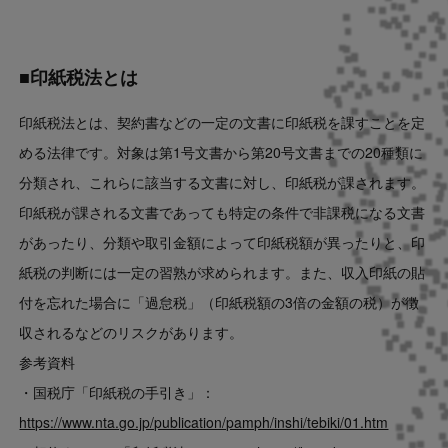
■印紙税法とは
印紙税法とは、契約書などの一定の文書に印紙税を課すことを定
める法律です。対象は第1号文書から第20号文書までの20種類に
分類され、これらに該当する文書に対し、印紙税が課されます。
印紙税が課される文書であっても特定の条件で非課税になる文書
があったり、分類や取引金額によって印紙税額が異ったりと、印
紙税の判断には一定の習熟が求められます。また、収入印紙の貼
付を忘れた場合に「過怠税」（印紙税額の3倍の金額の税）が徴
収されるなどのリスクがあります。
参考資料
・国税庁「印紙税の手引き」：
https://www.nta.go.jp/publication/pamph/inshi/tebiki/01.htm