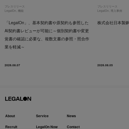
プレスリリース
プレスリリース
LegalOn
,
機能
LegalOn
,
導入事例
「LegalOn」、基本契約書や原契約も参照した
株式会社日本製鋼所
AI契約書レビューが可能に～個別契約書や変更
覚書の確認に必要な、複数文書の参照・照合作
業を軽減～
2026.08.07
2026.08.05
About
Service
News
Recruit
LegalOn Now
Contact