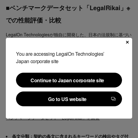
■ベンチマークデータセット「LegalRikai」
※
での性能評価・比較
LegalOn Technologiesが独自に開発した、日本の法規制に基づい
て大規模言語モデルの評価ができるベンチマークデータセット
「LegalRikai」を活用し、契約業務における主な3つのタスクに
You are accessing LegalOn Technologies’
Japan corporate site
ついて「GPT-5」と「GPT-4.1」の性能評価・比較を行いまし
た。検証したタスクは、「条文分類」、「条文修正」、「レビュ
Continue to Japan corporate site
ー対象条文特定」の3つです。
Continue to Japan corporate site
Go to US website
※プレスリリース：
日本の法規制に基づいて大規模言語モデル
Go to US website
(LLM)が 法的タスクを適切に解決・処理できるかを 評価できる
ベンチマークデータセット「LegalRikai」を開発
条文分類：契約の条文に含まれるキーワードの検出やタグ付