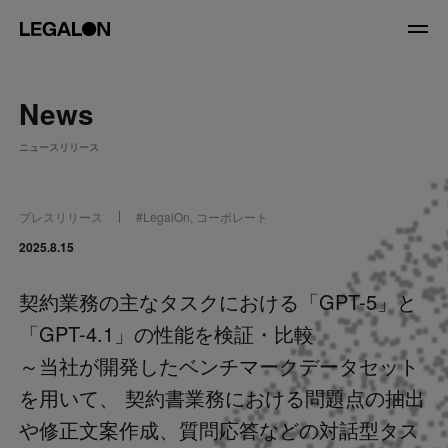
JP
/
EN
News
About
ニュースリリース
私たちについて
会社情報
役員紹介
プレスリリース
#
LegalOn
,
コーポレート
Service
2025.8.15
契約業務の主なタスクにおける「GPT-5」と
News
「GPT-4.1」の性能を検証・比較
Recruit
～当社が開発したベンチマークデータセット
を用いて、 契約書業務における問題点の抽出
LegalOn Now
や修正文案作成、質問応答などの対話型タス