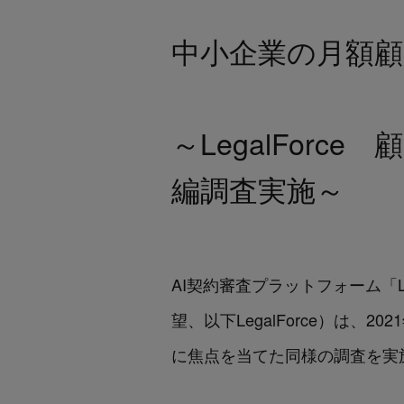
中小企業の月額顧
～LegalFor
編調査実施～
AI契約審査プラットフォーム「Le
望、以下LegalForce）は、
20
に焦点を当てた同様の調査を実