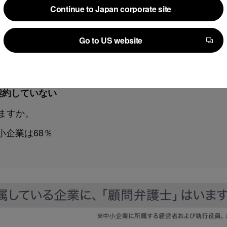
Continue to Japan corporate site
Continue to Japan corporate site
Go to US website
Go to US website
契約していない
ますか。
小企業は68％