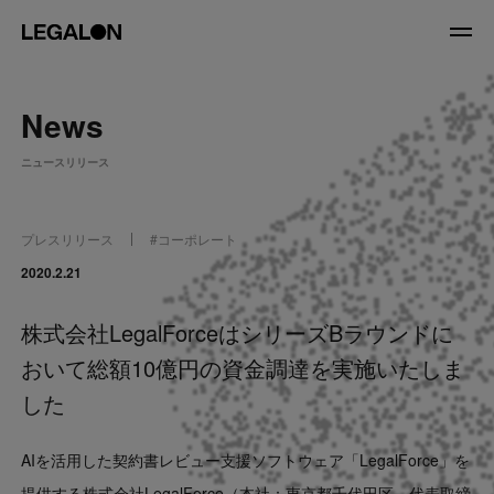
JP
/
EN
News
About
ニュースリリース
私たちについて
会社情報
役員紹介
プレスリリース
#
コーポレート
Service
2020.2.21
株式会社LegalForceはシリーズBラウンドに
News
おいて総額10億円の資金調達を実施いたしま
Recruit
した
LegalOn Now
AIを活用した契約書レビュー支援ソフトウェア「LegalForce」を
提供する株式会社LegalForce（本社：東京都千代田区 代表取締