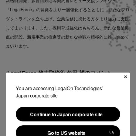
新機能開発、多言語対応等契約書レビュー支援ソフトウェア
「LegalForce」の開発をより一層強化するとともに、新たなプロ
ダクトラインを立ち上げ、企業法務に携わる方をより強力に支援
してまいります。また、採用育成強化はもちろん、新たな営業拠
点の開設、新規事業の推進等の新たな挑戦を積極的に推し進めて
まいります。
LegalForce 代表取締役 角田 望のコメント
リーガルテックは2019年の黎明期を経て、2020年は成長期に入
You are accessing LegalOn Technologies’
Japan corporate site
りました。
「LegalForce」を通じて、テクノロジーを利用することで企業法
務に携わる方々が、効率的、且つ質の高い成果を実現できるよう
Continue to Japan corporate site
支援してまいりましたが、まだまだ発展の余地を残しています。
Continue to Japan corporate site
引き続き、ユーザーの皆さまと法務業務に向き合い、企業法務プ
Go to US website