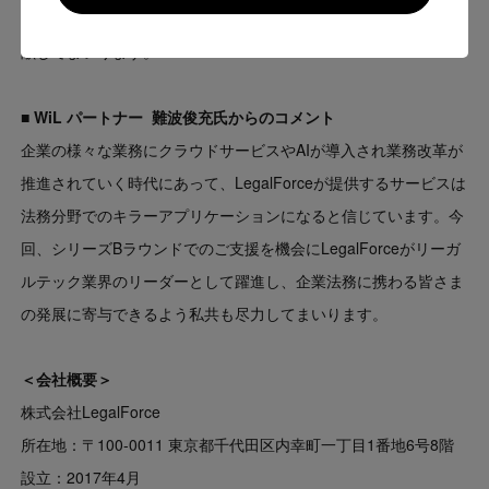
ラクティスの発展と法務を基軸とした取引社会の健全な発展に
貢
Go to US website
献してまいります。
■ WiL パートナー 難波俊充氏からのコメント
企業の様々な業務にクラウドサービスやAIが導入され業務改革が
推進されていく時代にあって、LegalForceが提供するサービスは
法務分野でのキラーアプリケーションになると信じています。今
回、シリーズBラウンドでのご支援を機会にLegalForceがリーガ
ルテック業界のリーダーとして躍進し、企業法務に携わる皆さま
の発展に寄与できるよう私共も尽力してまいります。
＜会社概要＞
株式会社LegalForce
所在地：〒100-0011 東京都千代田区内幸町一丁目1番地6号8階
設立：2017年4月