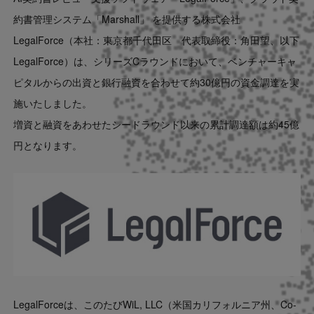
Contact
約書管理システム「Marshall」 を提供する
株式会社
LegalForce（本社：東京都千代田区 代表取締役：角田望、以下
US website
LegalForce）は、シリーズCラウンド
において、ベンチャーキャ
ピタルからの出資と銀行融資を合わせて約30億円の資金調達を実
施いたしました。
増資と融資をあわせたシードラウンド以来の累計調達額は約45億
円となります。
LegalForceは、このたびWiL, LLC（米国カリフォルニア州、Co-