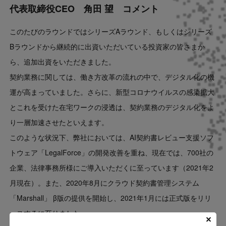
代表取締役CEO 角田 望 コメント
このたびのラウンドではシリーズAラウンド、もしくはシリーズ
Bラウンドから継続的に出資いただいている投資家の皆さまか
ら、追加出資をいただきました。
契約業務に関しては、働き方改革の流れの中で、デジタル化の機
運が高まっていました。さらに、
新型コロナウイルスの感染拡大
とこれを受けた在宅ワークの浸透は、契約業務のデジタル化をよ
り一層加速させたといえます。
このような状況下、弊社においては、
AI契約書レビュー支援ソフ
トウェア「LegalForce」の開発改善を重ね、現在では、700社の
企業、法律事務所様にご導入いただくに至っています（2021年2
月現在）。また、2020年8月にクラウド契約書管理システム
「Marshall」 β版の提供を開始し、2021年1月には正式版をリリ
ースするに至りました。