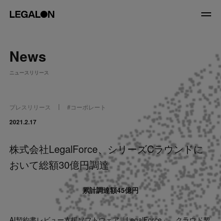
JP
/
EN
News
About
ニュースリリース
私たちについて
会社情報
役員紹介
プレスリリース
#
コーポレート
Service
2021.2.17
株式会社LegalForce、シリーズCラウンドに
News
おいて総額30億円調達
Recruit
累計調達額45億円
LegalOn Now
AI契約書レビュー支援ソフトウェア「LegalForce」、クラウド契