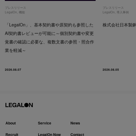
プレスリリース
プレスリリース
LegalOn
,
機能
LegalOn
,
導入事例
「LegalOn」、基本契約書や原契約も参照した
株式会社日本製鋼所
AI契約書レビューが可能に～個別契約書や変更
覚書の確認に必要な、複数文書の参照・照合作
業を軽減～
2026.08.07
2026.08.05
About
Service
News
Recruit
LegalOn Now
Contact