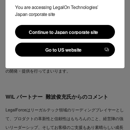
今回のファイナンスでは、これまでのプロダクトの進化を高く評
You are accessing LegalOn Technologies’
価いただけたものと考えております。
Japan corporate site
なお、今回調達した資金は、開発体制、営業体制、認知獲得の強
化に活用してまいります。
Continue to Japan corporate site
Continue to Japan corporate site
弊社は「全ての契約リスクを制御可能にする」をミッションとし
Go to US website
て、今後も弁護士の法務知見と最新のテクノロジーを組合せ、企
Go to US website
業法務における業務の品質向上と効率化を実現するソフトウェア
の開発・提供を行ってまいります。
WiL パートナー 難波俊充氏からのコメント
LegalForceはリーガルテック領域のリーディングプレイヤーとし
て、プロダクトの革新性と信頼性はもちろんのこと、経営陣の強
いリーダーシップ、そしてお客様のご支援もあり素晴らしい成長