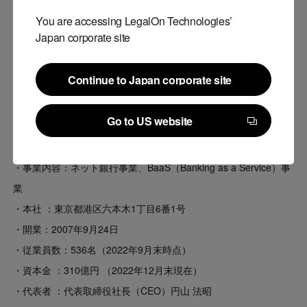
・過去の類似案件や自社のひな形との差分を抽出するために比較
You are accessing LegalOn Technologies’
機能を活用し、時間短縮。
Japan corporate site
特に、ライセンスや保守に関する契約書など、同じ取引先と類似
の内容で契約を締結する際に重宝。
Continue to Japan corporate site
Continue to Japan corporate site
住信SBIネット銀行株式会社 会社概要
Go to US website
Go to US website
・会社名 ：住信SBIネット銀行株式会社
・事業内容：ネット銀行事業、BaaS（Banking as a Service）事
業
・本社 ：東京都港区六本木1丁目6番1号
・開業：2007年9月24日
・従業員数：536名（2022年9月末時点）
・資本金 ：310億円 （2022年12月末現在）
・代表者 ：代表取締役社長（CEO）円山 法昭