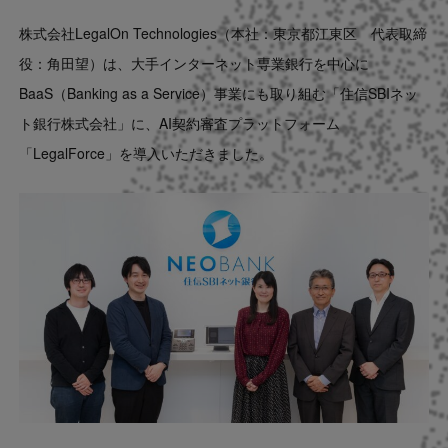
Contact
株式会社LegalOn Technologies（本社：東京都江東区 代表取締
役：角田望）は、大手インターネット専業銀行を中心に
US website
BaaS（Banking as a Service）事業にも取り組む「住信SBIネッ
ト銀行株式会社」に、AI契約審査プラットフォーム
「LegalForce」を導入いただきました。