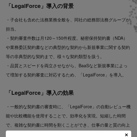
「LegalForce」導入の背景
・子会社も含めた法務業務全般を、同社の総務部法務グループが
担当。
・契約審査件数は月120～150件程度。秘密保持契約書（NDA）
や業務委託契約書などの典型的な契約から新規事業に関する契約
等の非典型的な契約まで、様々な契約類型を扱う。
・品質とスピードを両立させながら、BaaSなど新規事業によっ
て増加する契約審査に対応するため、「LegalForce」を導入。
「LegalForce」導入の効果
・一般的な契約書の審査時に、「LegalForce」の自動レビュー機
能や比較機能を使用することで、効率化を実現。短縮した時間
で、複雑な契約書に時間を割くことができ、仕事の量と質の向上
を実感。