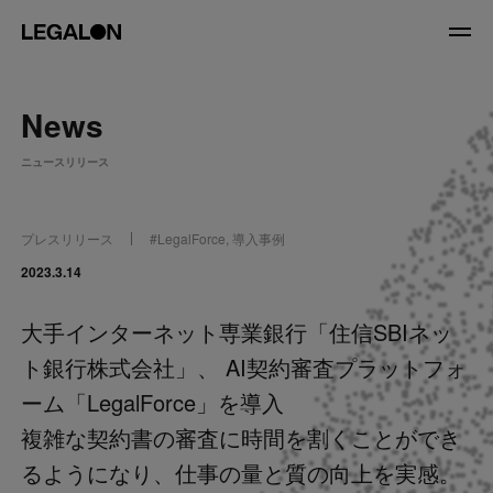
JP
/
EN
News
About
ニュースリリース
私たちについて
会社情報
役員紹介
プレスリリース
#
LegalForce
,
導入事例
Service
2023.3.14
大手インターネット専業銀行「住信SBIネッ
News
ト銀行株式会社」、 AI契約審査プラットフォ
Recruit
ーム「LegalForce」を導入
複雑な契約書の審査に時間を割くことができ
LegalOn Now
るようになり、仕事の量と質の向上を実感。