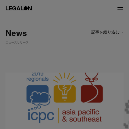
JP
/
EN
News
記事を絞り込む
About
ニュースリリース
私たちについて
会社情報
役員紹介
Service
News
Recruit
LegalOn Now