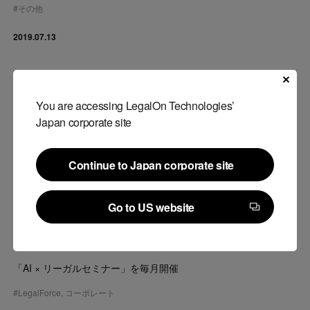
#
その他
2019.07.13
You are accessing LegalOn Technologies’
Japan corporate site
Continue to Japan corporate site
Continue to Japan corporate site
Go to US website
Go to US website
お知らせ
「AI × リーガルセミナー」を毎月開催
#
LegalForce
,
コーポレート