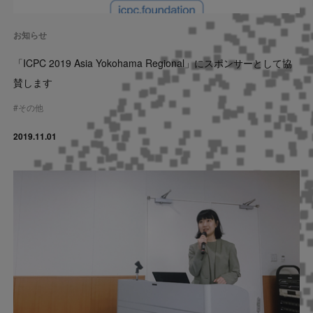
Contact
お知らせ
US website
「ICPC 2019 Asia Yokohama Regional」にスポンサーとして協
賛します
#
その他
2019.11.01