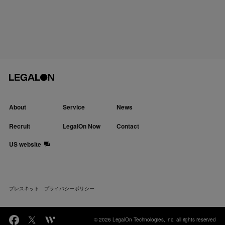
About
Service
News
Recruit
LegalOn Now
Contact
US website
プレスキット
プライバシーポリシー
© 2026 LegalOn Technologies, Inc. all rights reserved