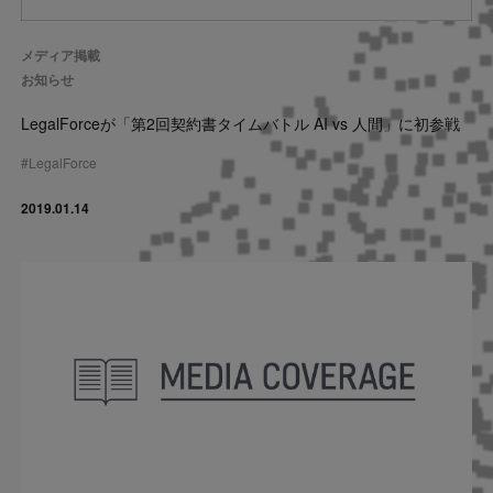
Contact
メディア掲載
お知らせ
US website
LegalForceが「第2回契約書タイムバトル AI vs 人間」に初参戦
#
LegalForce
2019.01.14