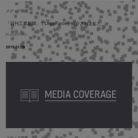
メディア掲載
「日刊工業新聞」でLegalForceが紹介されました
#
LegalForce
2019.01.09
メディア掲載