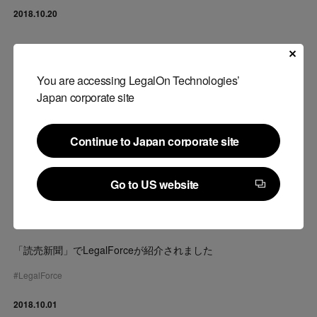
2018.10.20
You are accessing LegalOn Technologies’
Japan corporate site
Continue to Japan corporate site
Continue to Japan corporate site
Go to US website
Go to US website
メディア掲載
「読売新聞」でLegalForceが紹介されました
#
LegalForce
2018.10.01