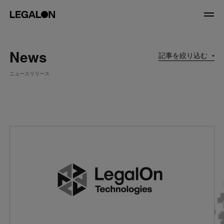
JP
/
EN
News
記事を絞り込む
About
ニュースリリース
私たちについて
会社情報
役員紹介
Service
News
Recruit
LegalOn Now