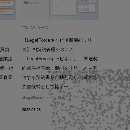
プレスリリース
【LegalForceキャビネ新機能リリー
売買契
ス】 AI契約管理システム
建業法
「LegalForceキャビネ」、 「関連契
業者向け
約書候補表示」機能をリリース ～関
審査業
連する契約書を自動判定し、関連契
約書候補として提示〜
#
LegalForceキャビネ
,
機能
2022.07.26