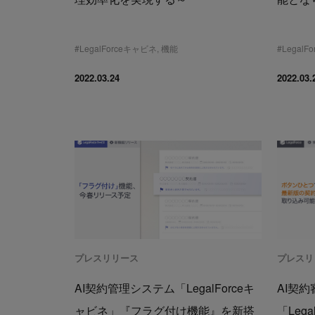
#
LegalForceキャビネ
,
機能
#
Legal
2022.03.24
2022.03.
プレスリリース
プレスリ
AI契約管理システム「LegalForceキ
AI契
ャビネ」『フラグ付け機能』を新搭
「Leg