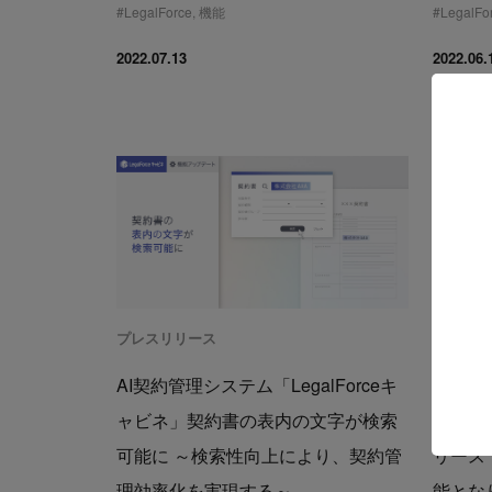
#
LegalForce
,
機能
#
LegalFo
2022.07.13
2022.06.
プレスリリース
プレスリ
AI契約管理システム「LegalForceキ
AI契約
ャビネ」契約書の表内の文字が検索
ャビネ
可能に ～検索性向上により、契約管
リース
理効率化を実現する～
能とな