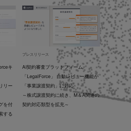
プレスリリース
rceキ
AI契約審査プラットフォーム
「LegalForce」 自動レビュー機能が
リリー
「事業譲渡契約」に対応
～株式譲渡契約に続き、M＆A関連の
グを付
契約対応類型を拡充～
索する