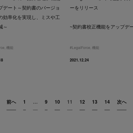
プデート～契約書のバージョ
ーをリリース
の効率化を実現し、ミスや工
減～
~契約書校正機能をアップデー
rce
,
機能
#
LegalForce
,
機能
18
2021.12.24
前へ
1
…
9
10
11
12
13
14
次へ