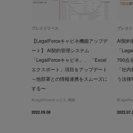
プレスリリース
プレスリ
【LegalForceキャビネ機能アップデ
AI契
ート】 AI契約管理システム
「Leg
「LegalForceキャビネ」、 「Excel
700
エクスポート」項目をアップデート
「社内
～他部署との情報連携をスムーズに
う法律
する〜
#
LegalForceキャビネ
,
機能
#
LegalFo
2022.09.08
2022.07.