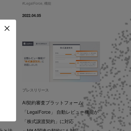
#
LegalForce
,
機能
2022.04.05
プレスリリース
AI契約審査プラットフォーム
』をアッ
「LegalForce」 自動レビュー機能が
「株式譲渡契約」に対応
上と法
～M&A関連の契約にも対応～