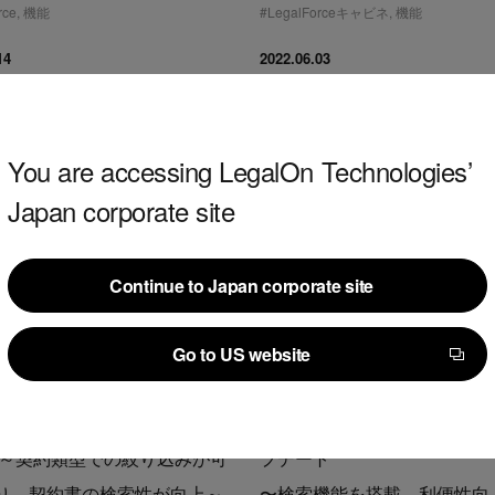
rce
,
機能
#
LegalForceキャビネ
,
機能
14
2022.06.03
You are accessing LegalOn Technologies’
Japan corporate site
Continue to Japan corporate site
Continue to Japan corporate site
リース
プレスリリース
Go to US website
Go to US website
管理システム「LegalForceキ
AI契約審査プラットフォーム
」 『類型絞り込み』機能をリ
「LegalForce」『案件管理
 ～契約類型での絞り込みが可
プデート
り、契約書の検索性が向上～
〜検索機能を搭載。利便性向