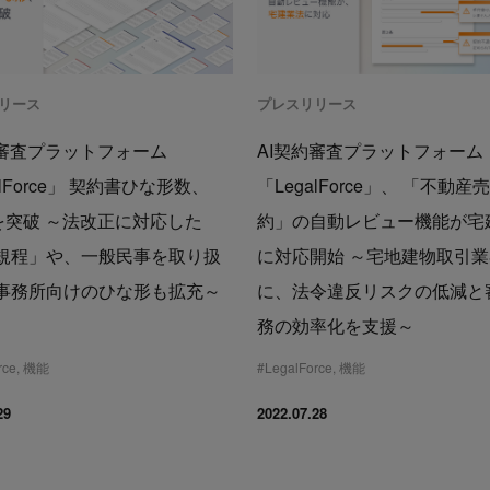
リース
プレスリリース
約審査プラットフォーム
AI契約審査プラットフォーム
alForce」 契約書ひな形数、
「LegalForce」、 「不動産
点を突破 ～法改正に対応した
約」の自動レビュー機能が宅
規程」や、一般民事を取り扱
に対応開始 ～宅地建物取引
事務所向けのひな形も拡充～
に、法令違反リスクの低減と
務の効率化を支援～
rce
,
機能
#
LegalForce
,
機能
29
2022.07.28