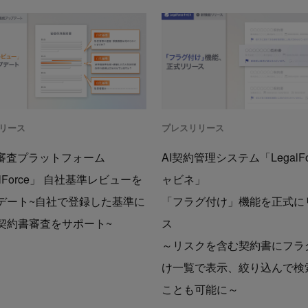
リース
プレスリリース
約審査プラットフォーム
AI契約管理システム「LegalFo
alForce」 自社基準レビューを
ャビネ」
デート~自社で登録した基準に
「フラグ付け」機能を正式に
契約書審査をサポート~
ス
～リスクを含む契約書にフラ
け一覧で表示、絞り込んで検
ことも可能に～