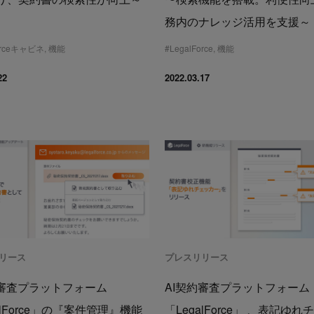
務内のナレッジ活用を支援～
Forceキャビネ
,
機能
#
LegalForce
,
機能
22
2022.03.17
リース
プレスリリース
約審査プラットフォーム
AI契約審査プラットフォーム
alForce」の『案件管理』機能
「LegalForce」 、表記ゆ