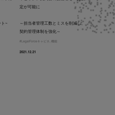
定が可能に
ト~
～担当者管理工数とミスを削減し、
契約管理体制を強化～
#
LegalForceキャビネ
,
機能
2021.12.21